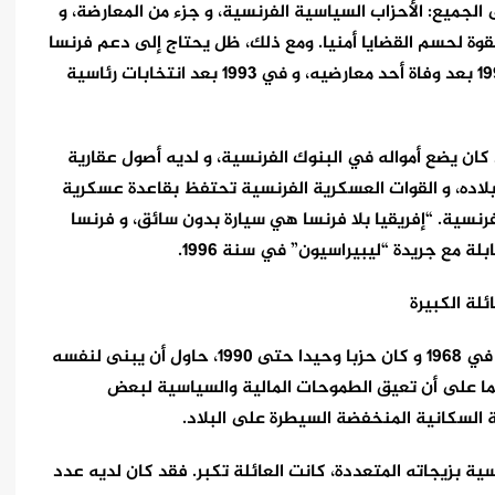
لجميع: الأحزاب السياسية الفرنسية، و جزء من المعارضة، و
القوة لحسم القضايا أمنيا. ومع ذلك، ظل يحتاج إلى دعم فرنسا
عسكريا عندما تواجهه الاحتجاجات، كما حدث في 1990 بعد وفاة أحد معارضيه، و في 1993 بعد انتخابات رئاسية
كان يضع أمواله في البنوك الفرنسية، و لديه أصول عقارية
بلاده، و القوات العسكرية الفرنسية تحتفظ بقاعدة عسكرية
نسية. “إفريقيا بلا فرنسا هي سيارة بدون سائق، و فرنسا
ة مع جريدة “ليبيراسيون” في سنة 1996.
ائلة الكبيرة
من خلال حزبه “الديمقراطي الغابوني”، الذي تأسس في 1968 و كان حزبا وحيدا حتى 1990، حاول أن يبنى لنفسه
ئما على أن تعيق الطموحات المالية والسياسية لبعض
السكانية المنخفضة السيطرة على البلاد.
ية بزيجاته المتعددة، كانت العائلة تكبر. فقد كان لديه عدد