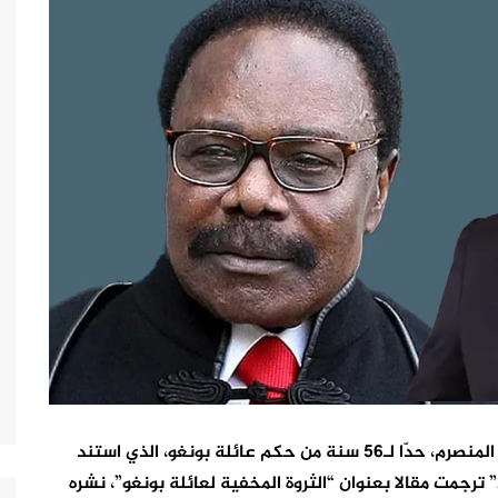
وضع الانقلاب العسكري في الغابون، بتاريخ 30 غشت المنصرم، حدّا لـ56 سنة من حكم عائلة بونغو، الذي استند
على عائدات النفط وعلاقاتها مع فرنسا. “البهجة24” ترجمت مقالا بعنوان “الثروة المخفية لعائلة بونغو”، نشره