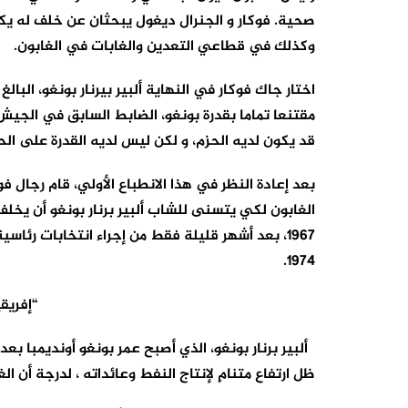
صحية. فوكار و الجنرال ديغول يبحثان عن خلف له ي
وكذلك في قطاعي التعدين والغابات في الغابون.
مقتنعا تماما بقدرة بونغو، الضابط السابق في الجيش
قد يكون لديه الحزم، و لكن ليس لديه القدرة على الح
بعد إعادة النظر في هذا الانطباع الأولي، قام رجال
الغابون لكي يتسنى للشاب ألبير برنار بونغو أن يخل
1967، بعد أشهر قليلة فقط من إجراء انتخابات رئا
1974.
“إفريق
ألبير برنار بونغو، الذي أصبح عمر بونغو أونديمبا بع
ظل ارتفاع متنامٍ لإنتاج النفط وعائداته ، لدرجة أن ا