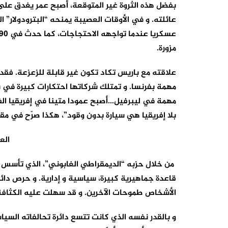
بفضل هذه الثروة غير المتوقعة، أصبح عمر يغدق على ا
عائلته. و في الأوقات العصيبة يمنحه “البترودولار” 
مزورة.
علاقته مع باريس تكاد تكون غير قابلة للزعزعة. فقد 
مهمة بفرنسا. و تمتلك شركاتها احتكارات كبيرة في 
مهمة في ليبرفيل…أصبح عمودا متينا في إفريقيا الفر
بلا إفريقيا هي سيارة بدون وقود”، هكذا صرّح في مقابل
الع
قاعدة جماهيرية كبيرة، سياسية و إدارية. و حرص دا
الأشخاص طموحات الآخرين. و قد سهلت عليه الكثافة 
و بالقدر نفسه الذي كانت تتسع دائرة تحالفاته السياس