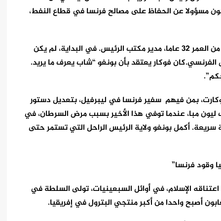
كون مسؤولا عن الحفاظ على مصالح فرنسا في قطاع النفط،
اختار جاك فوكار في النهاية ألبير بيرنار بونغو، البالغ من العمر 32 عاما، مدير مكتب الرئيس. في البداية، لم يكن
 الفرنسي.كان فوكار يعتقد بأن بونغو “شاب يعرف ما يريد.
كم”.
 فوكارت، بمن فيهم سفير فرنسا في ليبرفيل، بتعديل دستور
ف ليون مبا، عندما توفي هذا الأخير بسبب مرض السرطان، في
سية سريعة. أكمل بونغو ولاية الرئيس الراحل التي تستمر حتى
يا وقود فرنسا”
د اعتناقه الإسلام، في أوائل السبعينيات، تولى السلطة في
لغابون أصبح واحدا من أكبر منتجي البترول في إفريقيا.