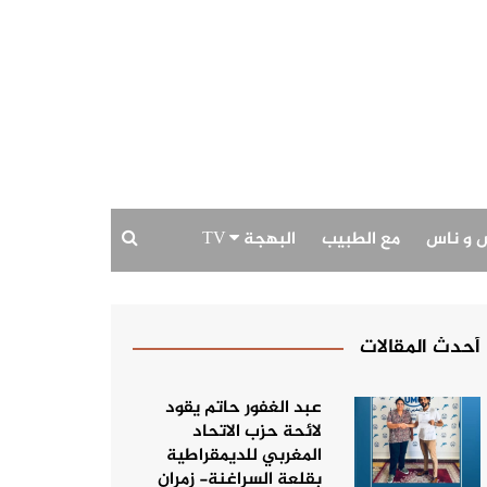
 و ناس
مع الطبيب
البهجة TV
بودكاست البهجة
حديث الصورة
أحدث المقالات
عبد الغفور حاتم يقود
لائحة حزب الاتحاد
المغربي للديمقراطية
بقلعة السراغنة- زمران