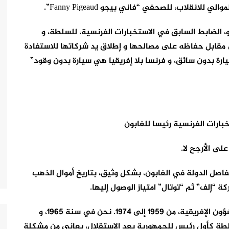
 الضابط السابق في الاستخبارات الفرنسية، للسلطة، و
مقابل حفاظه على مصالحها و إطلاق يد شركاتها للاستفادة
يارة بدون سائق، و فرنسا بلا إفريقيا هي سيارة بدون وقود”
ارات الفرنسية رئيسا للغابون
لى الأرجح لا.
اصل الدولة في الغابون، بشكل وثيق، بتاريخ أموال الذهب
ة “إلف” ثم “توتال” امتياز الوصول إليها.
بدأ كل شيء مع جاك فوكار، مستشار قصر الإليزيه للشؤون الإفريقية، من 1959 إلى 1974. نحن في سنة 1965، و
لطة كأول رئيس للجمهورية بعد الاستقلال، يعاني من مشكلة