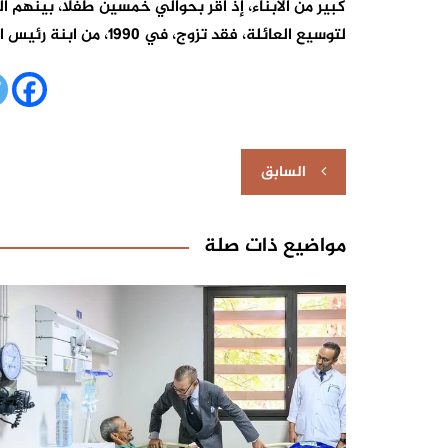
كبير من الأبناء، إذ أقرّ بحوالي خمسين طفلا، بينهم 
لتوسيع العائلة، فقد تزوج، في 1990، من ابنة رئيس الكونغو المجاور، دينيس ساسو نغييسو، و أنجبت له طفلين.
تصفّح
السابق
المقالات
مواضيع ذات صلة