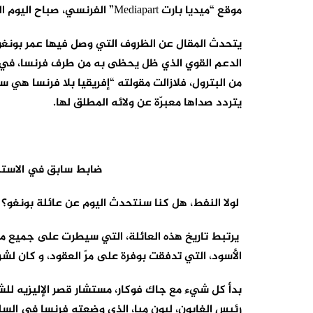
موقع “ميديا بارت Mediapart” الفرنسي، صباح اليوم الموالي للانقلاب، للصحفي “فاني بيجو Fanny Pigeaud”.
يتحدث المقال عن الظروف التي وصل فيها عمر بونغو،
الدعم القوي الذي ظل يحظى به من طرف فرنسا، في 
من البترول، فلازالت مقولته “إفريقيا بلا فرنسا هي س
يتردد صداها معبرّة عن ولائه المطلق لها.
ضابط سابق في الاستخب
لولا النفط، هل كنا سنتحدث اليوم عن عائلة بونغو؟ ع
يرتبط تاريخ هذه العائلة، التي سيطرت على جميع مف
الأسود، التي تدفقت بوفرة على مرّ العقود، و كان لشرك
رئيس الغابون، ليون مبا، الذي وضعته فرنسا في الس