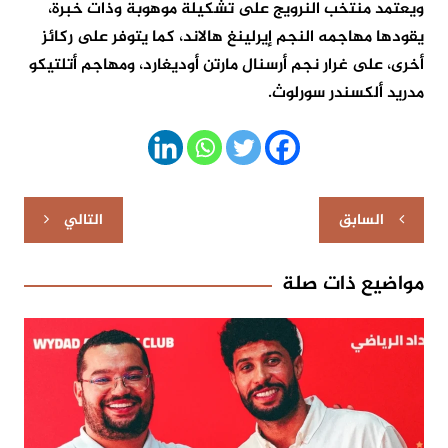
ويعتمد منتخب النرويج على تشكيلة موهوبة وذات خبرة،
يقودها مهاجمه النجم إيرلينغ هالاند، كما يتوفر على ركائز
أخرى، على غرار نجم أرسنال مارتن أوديغارد، ومهاجم أتلتيكو
مدريد ألكسندر سورلوث.
تصفّح
السابق
التالي
المقالات
مواضيع ذات صلة