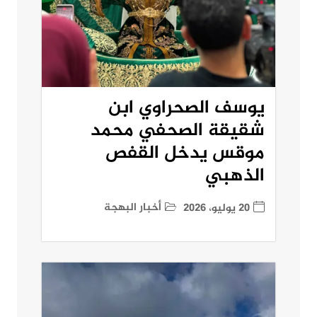
يوسف الصحراوي ابن
شقيقة الصحفي محمد
موقس يدخل القفص
الذهبي
أخبار البهجة
20 يوليو، 2026