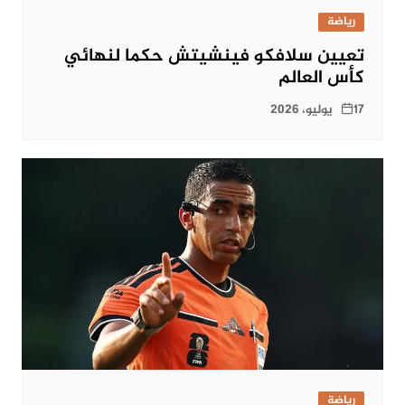
رياضة
تعيين سلافكو فينشيتش حكما لنهائي
كأس العالم
17 يوليو، 2026
رياضة