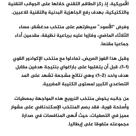
الأمريكية، إذ ركز الطاقم التقني خلالها على الجوانب التقنية
والتكتيكية، بهدف رفع الجاهزية البدنية والتقنية للاعبين.
وفرض “الأسود” سيطرتهم على منتخب مدغشقر، مساء
الثلاثاء الماضي، وفازوا عليه برباعية نظيفة، مقدمين أداء
جماعيا مقنعا.
وقبل هذا الفوز العريض، تعادلوا مع منتخب الإكوادور القوي
(1-1)، قبل أن يتغلبوا على باراغواي بنتيجة هدفين مقابل
هدف واحد (2-1)؛ وهي نتائج مشجعة تشهد على المد
التصاعدي الكبير لمستوى الكتيبة المغربية.
من جانبه يخوض منتخب النرويج هذه المواجهة بمعطيات
وأسلحة قوية، فقد بصم المنتخب الإسكندنافي على مشوار
مميز في التصفيات، حيث أنهى المنافسات في صدارة
مجموعته متفوقا على إيطاليا.