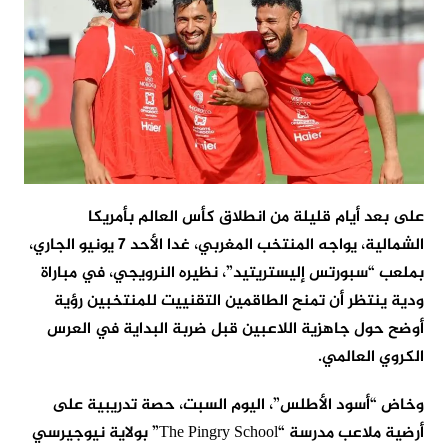
على بعد أيام قليلة من انطلاق كأس العالم بأمريكا
الشمالية، يواجه المنتخب المغربي، غدا الأحد 7 يونيو الجاري،
بملعب “سبورتس إليستريتيد”، نظيره النرويجي، في مباراة
ودية ينتظر أن تمنح الطاقمين التقنييت للمنتخبين رؤية
أوضح حول جاهزية اللاعبين قبل ضربة البداية في العرس
الكروي العالمي.
وخاض “أسود الأطلس”، اليوم السبت، حصة تدريبية على
أرضية ملاعب مدرسة “The Pingry School” بولاية نيوجيرسي