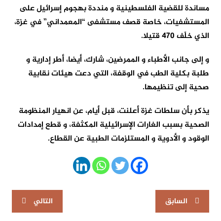
مساندة للقضية الفلسطينية و منددة بهجوم إسرائيل على
المستشفيات، خاصة قصف مستشفى “المعمداني” في غزة،
الذي خلّف 470 قتيلا.
و إلى جانب الأطباء و الممرضين، شارك، أيضا، أطر إدارية و
طلبة بكلية الطب في الوقفة، التي دعت هيئات نقابية
صحية إلى تنظيمها.
يذكر بأن سلطات غزة أعلنت، قبل أيام، عن انهيار المنظومة
الصحية بسبب الغارات الإسرائيلية المكثفة، و قطع إمدادات
الوقود و الأدوية و المستلزمات الطبية عن القطاع.
تصفّح
السابق
التالي
المقالات