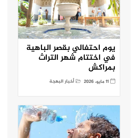
يوم احتفالي بقصر الباهية
في اختتام شهر التراث
بمراكش
أخبار البهجة
11 مايو، 2026