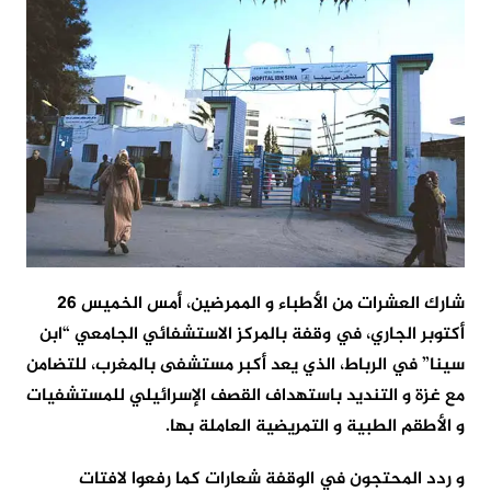
شارك العشرات من الأطباء و الممرضين، أمس الخميس 26
أكتوبر الجاري، في وقفة بالمركز الاستشفائي الجامعي “ابن
سينا” في الرباط، الذي يعد أكبر مستشفى بالمغرب، للتضامن
مع غزة و التنديد باستهداف القصف الإسرائيلي للمستشفيات
و الأطقم الطبية و التمريضية العاملة بها.
و ردد المحتجون في الوقفة شعارات كما رفعوا لافتات