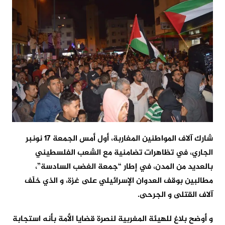
شارك آلاف المواطنين المغاربة، أول أمس الجمعة 17 نونبر
الجاري، في تظاهرات تضامنية مع الشعب الفلسطيني
بالعديد من المدن، في إطار “جمعة الغضب السادسة”،
مطالبين بوقف العدوان الإسرائيلي على غزة، و الذي خلّف
آلاف القتلى و الجرحى.
و أوضح بلاغ للهيئة المغربية لنصرة قضايا الأمة بأنه استجابة