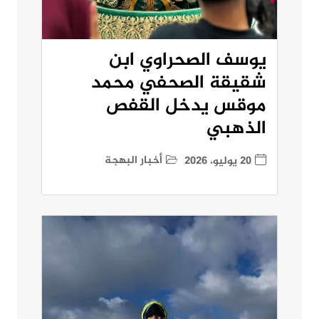
يوسف الصحراوي ابن
شقيقة الصحفي محمد
موقس يدخل القفص
الذهبي
أخبار البهجة
20 يوليو، 2026