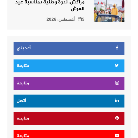
مراكش..ندوة وطنية بمناسبة عيد
العرش
5 أغسطس، 2026
أعجبني
متابعة
متابعة
أتصل
متابعة
متابعة