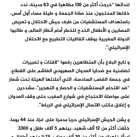
لندائها “خرجت أكثر من 130 مظاهرة في 63 مدينة، ندد
خلالها المحتجون، منذ صلاة الجمعة و طيلة مساء أول أمس،
باستهداف المستشفيات من طرف جيش الاحتلال و تعريض
المصابين و الأطفال الخدج للخطر أمام أنظار العالم، و طالبوا
الدولة المغربية بوقف اتفاقيات التطبيع مع الاحتلال
الإسرائيلي”.
و تابع البلاغ بأن المتظاهرين رفعوا “لافتات و تعبيرات
تضامنية مع ضحايا العدوان الصهيوني الغاشم على القطاع،
في جمعة الغضب السادسة، التي أعلنتها الهيئة تحت شعار
“ضد اقتحام المستشفيات و الحصار و التهجير‎”، مشددين
على مواصلة الاحتجاج في شوارع المغرب حتى وقف العدوان
و إغلاق مكتب الاتصال الإسرائيلي في الرباط”.
و يشن الجيش الإسرائيلي حربا مدمرة على غزة، منذ 44 يوما،
خلّفت أكثر من 12 ألف شهيد، بينهم 5 آلاف طفل و 3300