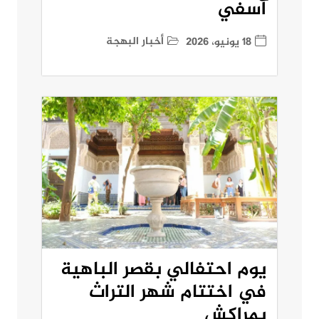
آسفي
أخبار البهجة
18 يونيو، 2026
يوم احتفالي بقصر الباهية
في اختتام شهر التراث
بمراكش