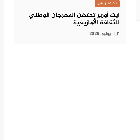
ثقافة و فن
آيت أورير تحتضن المهرجان الوطني
للثقافة الأمازيغية
1 يوليو، 2026