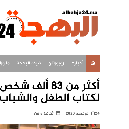
لتجاوز
لى
لمحتوى
أخبار
روبورتاج
ضيف البهجة
ما ور
أخبار وطنية
أكثر من 83 ألف
أخبار البهجة
لكتاب الطفل والشباب ب
أخبار الاقاليم
24 نوفمبر، 2023
ثقافة و فن
ثقافة و فن
رياضة