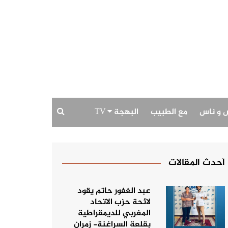
 و ناس
مع الطبيب
البهجة TV
بودكاست البهجة
حديث الصورة
أحدث المقالات
عبد الغفور حاتم يقود
لائحة حزب الاتحاد
المغربي للديمقراطية
بقلعة السراغنة- زمران