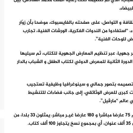
و الشباب، الذي تم تنظيمه تحت رعاية الملك محمد السادس، بين
قافة و التواصل، على صفحته بالفايسبوك، موضحا بأن زوّار
ء، “استفادوا من الندوات الفكرية، الورشات الفنية، تجارب
ض للوحات الفنية”.
 جهويا، عبر تنظيم المعارض الجهوية للكتاب، ثم سيليها
دورة الثانية للمعرض الدولي لكتاب الطفل و الشباب بالدار
م تصميمه بتصور جمالي و سينوغرافيا وظيفية تستجيب
جمهور، من الأطفال و الشباب، تتضمن 7 صالات كبرى للعرض الوثائقي، إلى جانب فضاءات للتنشيط
 عالم “مارڤيل”.
و أضافوا بأن الدورة ستعرف مشاركة 255 عارضا، منهم 75 عارضا مباشرا و 180 عارضا غيـر مباشر، يمثلون 33 بلدا، من
ب.