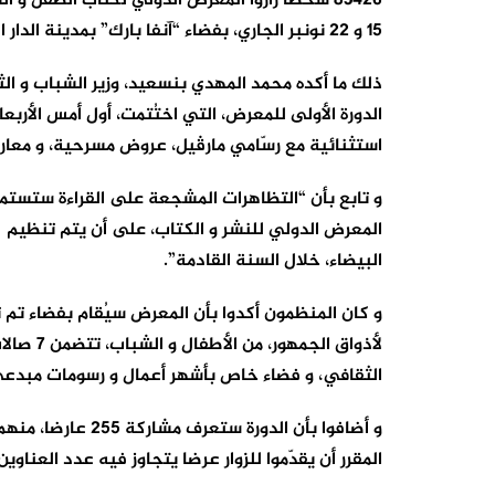
83426 شخصا زاروا المعرض الدولي لكتاب الطفل 
15 و 22 نونبر الجاري، بفضاء “آنفا بارك” بمدينة الدار البيضاء.
ذلك ما أكده محمد المهدي بنسعيد، وزير الشباب و الث
الدورة الأولى للمعرض، التي اختُتمت، أول أمس الأربعا
استثنائية مع رسّامي مارڤيل، عروض مسرحية، و معار
و تابع بأن “التظاهرات المشجعة على القراءة ستستمر
المعرض الدولي للنشر و الكتاب، على أن يتم تنظيم ال
البيضاء، خلال السنة القادمة”.
و كان المنظمون أكدوا بأن المعرض سيُقام بفضاء ت
لأذواق ال
الثقافي، و فضاء خاص بأشهر أعمال و رسومات مبدعي
المقرر أن يقدّموا للزوار عرضا يتجاوز فيه عدد العناوين 35 ألف عنوان، أي بمجموع نسخ يتجاوز 100 ألف كتا