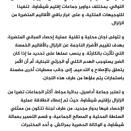
التوالي، بمختلف دواوير جماعات إقليم شيشاوة، تنفيذا
للتوجيهات الملكية، و على غرار باقي الأقاليم المتضررة من
الزلزال.
و تتولى لجان محلية و تقنية عملية إحصاء المباني المتضررة،
بهدف تقييم الأضرار الناجمة عن الزلزال بالأقاليم الخمسة
التي تأثرت بالكارثة. و ينصب عملها على تحديد ما إذا كان
الضرر يستوجب الهدم الكلي أو الجزئي للبناية، أم أن الأمر
يتعلق بالإصلاح و التدعيم، إلى جانب معطيات أخرى مضمنة
باستمارات يتم ملؤها من طرف هذه اللجان.
و تعتبر جماعة أداسيل، بدائرة مجاط، أكثر الجماعات تضررا من
الزلزال بإقليم شيشاوة، حيث تم إعطاء انطلاقة عملية
الإحصاء فيها بدوار مجديد، من طرف لجنة تتكون من ممثلي
السلطة المحلية و المصالح الجماعية، و قسم التعمير بعمالة
شيشاوة، و الوكالة الحضرية بمراكش، و أحد المختبرات