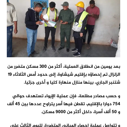
بعد يومين من انطلاق العملية، أكثر من 300 مسكن متضرر من
الزلزال تم إحصاؤه بإقليم شيشاوة، إلى حدود أمس الثلاثاء 19
شتنبر الجاري، بينها منازل منهارة كليا و أخرى جزئيا.
و حسب مصادر مطلعة، فإن عملية الإيواء تستهدف حوالي
754 دوارا بالإقليم، تقطن فيها أسر يتراوح عددها بين 45 ألف
و 50 ألف أسرة، داخل أكثر من 9000 مسكن.
و تتواصل عملية إحصاء المباني المتضررة، لليوم الثالث على