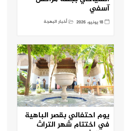
آسفي
أخبار البهجة
18 يونيو، 2026
يوم احتفالي بقصر الباهية
في اختتام شهر التراث