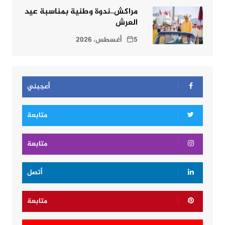
مراكش..ندوة وطنية بمناسبة عيد
العرش
5 أغسطس، 2026
أعجبني
متابعة
متابعة
أتصل
متابعة