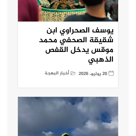
يوسف الصحراوي ابن
شقيقة الصحفي محمد
موقس يدخل القفص
الذهبي
أخبار البهجة
20 يوليو، 2026