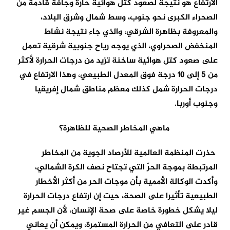
الارتفاع هو نتيجة لصعود كتل هوائية حارة وجافة قادمة من
الصحراء الكبرى نحو جنوب، وسط شمال وشرق البلاد،
والمعروفة بظاهرة الشرقي، والذي جاء نتيجة نشاط
المنخفض الصحراوي، الذي يوجه رياح جنوبية شرقية تعمل
على صعود كتل هوائية ساخنة تزيد من درجات الحرارة لأكثر
من 5 إلى 10 درجة فوق المعدل الطبيعي، وهذا الارتفاع في
درجات الحرارة شمل كذلك معظم مناطق شمال إفريقيا
وجنوب أوربا.
ماهي المخاطر الصحية للظاهرة؟
حذرت المنظمة العالمية للأرصاد الجوية من المخاطر
المرتبطة بموجة الحرّ التي تجتاح نصف الكرة الشمالي،
وأكدت الوكالة الأممية بأن موجات الحر من أكثر الأخطار
الطبيعية تأثيرا على الصحة، حيت إن ارتفاع درجات الحرارة
ليلا يشكل خطورة خاصة على صحة الإنسان، لأن الجسم غير
قادر على التعافي من الحرارة المستمرة، ويمكن أن يعاني