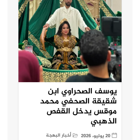
يوسف الصحراوي ابن
شقيقة الصحفي محمد
موقس يدخل القفص
الذهبي
أخبار البهجة
20 يوليو، 2026