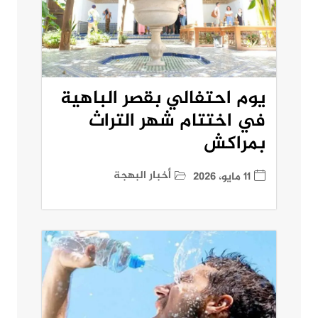
يوم احتفالي بقصر الباهية
في اختتام شهر التراث
بمراكش
أخبار البهجة
11 مايو، 2026