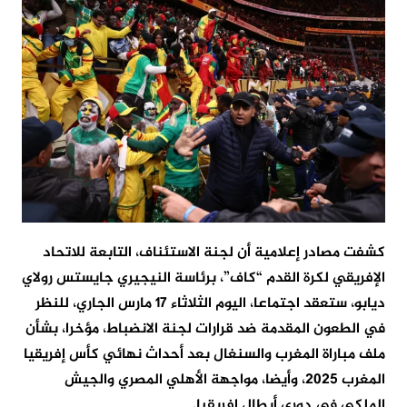
كشفت مصادر إعلامية أن لجنة الاستئناف، التابعة للاتحاد
الإفريقي لكرة القدم “كاف”، برئاسة النيجيري جايستس رولاي
ديابو، ستعقد اجتماعا، اليوم الثلاثاء 17 مارس الجاري، للنظر
في الطعون المقدمة ضد قرارات لجنة الانضباط، مؤخرا، بشأن
ملف مباراة المغرب والسنغال بعد أحداث نهائي كأس إفريقيا
المغرب 2025، وأيضا، مواجهة الأهلي المصري والجيش
الملكي في دوري أبطال إفريقيا.