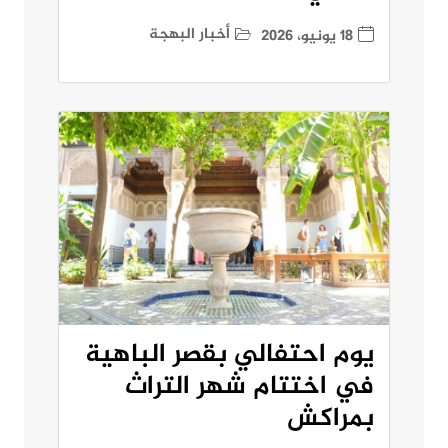
أخبار البهجة
18 يونيو، 2026
يوم احتفالي بقصر الباهية
في اختتام شهر التراث
بمراكش