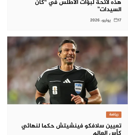
هذه لائحة لبؤات الأطلس في “كان
السيدات”
17 يوليو، 2026
رياضة
تعيين سلافكو فينشيتش حكما لنهائي
كأس العالم