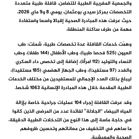
والجمعية المغربية الطبية للتضامن، قافلة طبية متعددة
التخصصات بمركز سيدي بوعثمان، يومي 8 و9 ماي 2026،
حيث عرفت هذه المبادرة الصحية إقبالا واسعا واستفادة
مهمة من طرف ساكنة المنطقة.
وهمّت خدمات القافلة عدة تخصصات طبية، شملت: طب
العيون (525 فحصا طبيا)، وطب الأطفال (144 طفلا)، وطب
النساء والتوليد (112 امرأة)، إضافة إلى تخصص داء السكري
والغدد (97 مستفيدا)، وطب الجهاز الهضمي (185 مستفيدا)،
ليبلغ بذلك العدد الإجمالي للمستفيدين من مختلف الخدمات
الطبية المقدمة خلال هذه المبادرة الإنسانية 1063 شخصا.
وقد عرفت القافلة إجراء 104 عمليات جراحية خاصة بإزالة
المياه البيضاء “الجلالة” لفائدة عدد من المرضى الذين كانوا
في حاجة ماسة إلى هذا النوع من التدخلات الطبية الدقيقة،
ما ساهم في التخفيف من معاناتهم وتحسين ظروفهم
الصحية والمعيشية.