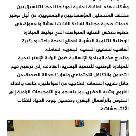
وشكلت هذه القافلة الطبية نموذجا ناجحا للتنسيق بين
مختلف المتدخلين المؤسساتيين والجمعويين، من أجل توفير
خدمات صحية مجانية لفائدة الفئات الهشة والمعوزة، في
خطوة تعكس العناية المتواصلة التي توليها المبادرة
الوطنية للتنمية البشرية لقطاع الصحة باعتباره ركيزة
أساسية لتحقيق التنمية البشرية الشاملة.
وتندرج هذه المبادرة الإنسانية ضمن الرؤية الإستراتيجية
للمبادرة الوطنية للتنمية البشرية، الهادفة إلى ترسيخ قيم
التضامن والتكافل الاجتماعي وتعزيز العدالة الصحية، من
خلال تقريب الخدمات العلاجية من المواطنين، خاصة بالعالم
القروي وشبه الحضري، بما ينسجم مع التوجيهات الرامية إلى
النهوض بالرأسمال البشري وتحسين جودة الحياة للفئات
الأكثر هشاشة.