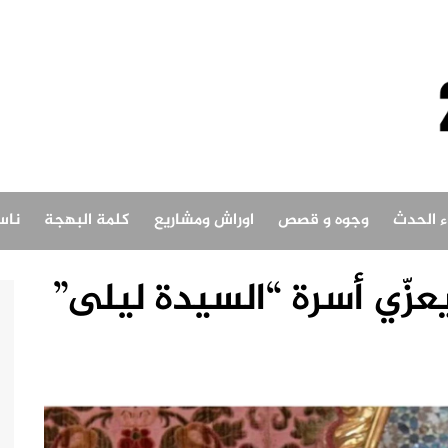
اء الحدث
وجوه و قصص
اوراش ومشاريع
كلمة البهجة
ناس
زّي أسرة “السيدة ليلى”