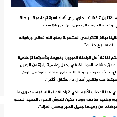
بعث الملك محمد السادس برقية تعزية ومواساة، اليوم الاثنين 7 غشت الجاري، إلى أفراد أسرة الإعلامية الراحلة
يت، الجمعة المنصرم، عن عمر 84 سنة.
نا ببالغ التأثر نعي المشمولة بعفو الله تعالى ورضوانه
 الله فسيح جنانه”.
 لكافة أهل الراحلة المبرورة وذويها، ولأسرتها الإعلامية
أصدق مشاعر المواساة، في رحيل إعلامية بارزة من الرعيل
بداع، حيث بصمت، رحمها الله، على امتداد عقود من الزمن،
تها حب وتقدير أجيال من عشاق الأثير”.
ذا المصاب الأليم الذي لا راد لقضاء الله فيه، مقدرين ما
رة وطنية صادقة ووفاء مكين للعرش العلوي المجيد، لندعو
يعوضكم عن رحيلها جميل الصبر وحسن العزاء”.