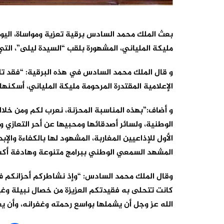
مليكة الملياني، المشهورة بلقب “السيدة ليلى”، التي توف
و قال الملك محمد السادس في هذه البرقية: “فقد تلقي
الإعلامية المقتدرة المرحومة مليكة الملياني، أسكنها
و أضاف:”بهذه المناسبة المحزنة، نعرب لكم ومن خلالكم
الوطنية، ولسائر أصدقائها ومحبيها عن أحر التعازي و
الأول للإذاعيين المغاربة، المشهود لها بالكفاءة والإ
المشهد السمعي الوطني ببرامج متنوعة وهادفة أكسب
وقال الملك محمد السادس: “وإذ نشاطركم أحزانكم في ه
كانت تتحلى به فقيدتكم العزيزة من خصال نبيلة وغي
الله عز وجل أن يشملها بواسع رحمته وغفرانه، وأن 