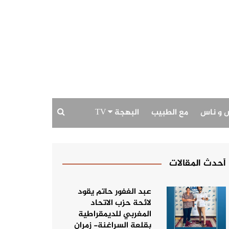
 و ناس
مع الطبيب
البهجة TV
بودكاست البهجة
حديث الصورة
أحدث المقالات
عبد الغفور حاتم يقود
لائحة حزب الاتحاد
المغربي للديمقراطية
بقلعة السراغنة- زمران