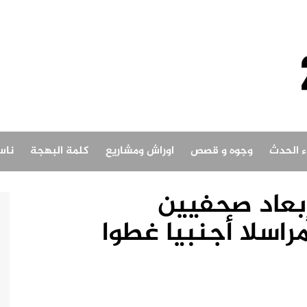
اء الحدث
وجوه و قصص
اوراش ومشاريع
كلمة البهجة
ناس
بعاد صحفيين
نسيين..قال إن 312 مراسلا أجنبيا غطوا