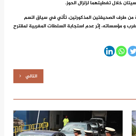
يتان خلال تغطيتهما لزلزال الحوز.
بة من طرف الصحيفتين المذكورتين، تأتي في سياق اتسم
رب و مؤسساته، إثر عدم استجابة السلطات المغربية لمقترح
التالي