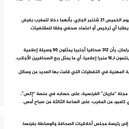
و أوضح، في ندوة صحافية أعقبت مجلس الحكومة اليوم الخميس 21 شتنبر الجاري، بأنهما دخلا للمغرب بغرض
 يطلبا أي ترخيص أو اعتماد صحفي وفقا للمقتضيات
و أشار بايتاس، الوزير المنتدب المكلف بالعلاقة مع البرلمان، بأن 312 صحافيا أجنبيا يمثلون 90 وسيلة إعلامية
وعية المهنية في التغطيات التي قامت بها العديد من وسائل
 مجلة “ماريان” الفرنسية، على حسابه في منصة “إكس”،
دي كامبو، من المغرب، على الساعة الثالثة من صباح أمس،
 إلى رئيسة مجلس أخلاقيات الصحافة والوساطة بفرنسا،