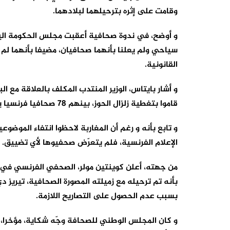
وقامت على إثره بترحيلهما لبلادهما.
سياحي ولم يعلنا بأنهما صحافيان، مضيفا بأنهما لم
القانونية.
قاموا بتغطية زلزال الحوز، بينهم 78 صحافيا فرنسيا ينتمون لـ16 منبرا إعلاميا، أي ما يمثل ربع الصحافيين الأجانب.
و تابع بأنه و رغم أن المغاربة لاحظوا انتفاء الموض
الإعلام الفرنسية، فلم يتعرّض صحفيوها لأي تضييق.
من جهته، أعلن كوينتين مولر، الصحفي الفرنسي في
بأنه تم ترحيله مع زميلته المصورة الصحافية، تيريز 
بسبب عدم الحصول على التصاريح اللازمة.
و كان المجلس الوطني للصحافة وجّه شكاية، مؤخرا،