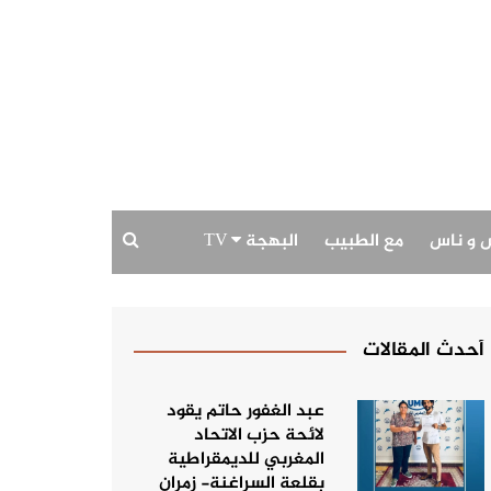
 و ناس
مع الطبيب
البهجة TV
بودكاست البهجة
حديث الصورة
أحدث المقالات
عبد الغفور حاتم يقود
لائحة حزب الاتحاد
المغربي للديمقراطية
بقلعة السراغنة- زمران