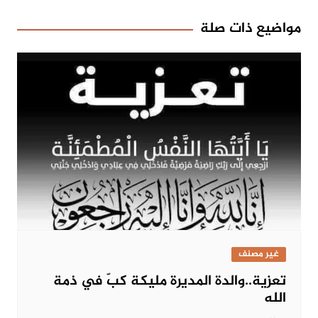
مواضيع ذات صلة
غير مصنف
تعزية..والدة المديرة مليكة كبّ في ذمة
الله