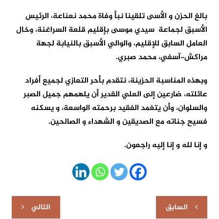
بالغ الحزن و الأسى تلقينا نبأ وفاة محمد نعناعة، الرئيس
الأسبق لجماعة سيدي موسى بإقليم قلعة السراغنة، وخال
العامل السابق للإقليم، والوالي الأسبق بالنيابة لجهة
مراكش-آسفي، محمد صبري.
وبهذه المناسبة الحزينة، نتقدم بأحر التعازي لجميع أفراد
عائلته، ضارعين إلى العلي القدير أن يلهمهم جميل الصبر
والسلوان، وأن يتغمد الفقيد برحمته الواسعة، و يسكنه
فسيح جناته مع الصديقين و الشهداء و الصالحين.
و إنا لله و إنا إليه راجعون.
تصفّح
السابق
التالي
المقالات