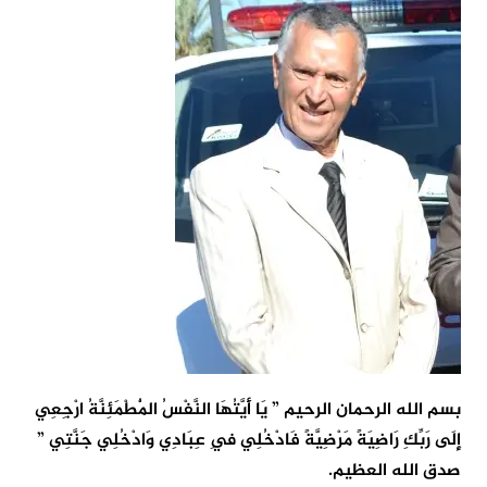
بسم الله الرحمان الرحيم ” يَا أَيَّتُهَا النَّفْسُ الْمُطْمَئِنَّةُ ارْجِعِي
إِلَى رَبِّكِ رَاضِيَةً مَرْضِيَّةً فَادْخُلِي فِي عِبَادِي وَادْخُلِي جَنَّتِي ”
صدق الله العظيم.