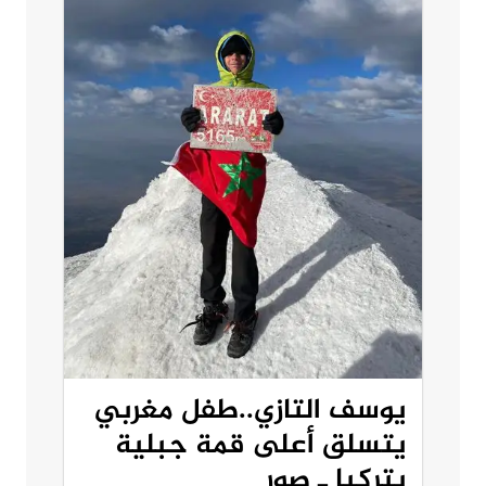
يوسف التازي..طفل مغربي
يتسلق أعلى قمة جبلية
بتركيا ـ صور