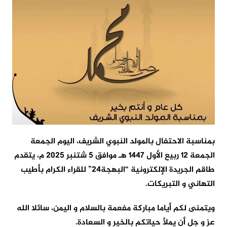
بمناسبة الاحتفال بالمولد النبوي الشريف، اليوم الجمعة
الجمعة 12 ربيع الأول 1447 هـ موافق 5 شتنبر 2025 م، يتقدم
طاقم الجريدة الإلكترونية “البهجة24” للقراء الكرام بأطيب
التهاني و التبريكات.
ويتمنى لكم أياما مباركة مفعمة بالسلام و اليمن، سائلا الله
عز و جل أن يملأ حياتكم بالخير و السعادة.