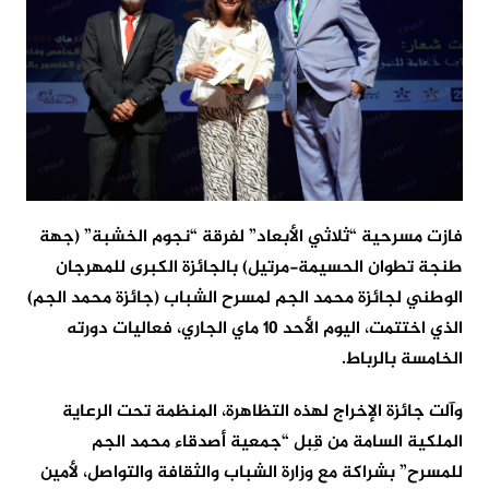
فازت مسرحية “ثلاثي الأبعاد” لفرقة “نجوم الخشبة” (جهة
طنجة تطوان الحسيمة-مرتيل) بالجائزة الكبرى للمهرجان
الوطني لجائزة محمد الجم لمسرح الشباب (جائزة محمد الجم)
الذي اختتمت، اليوم الأحد 10 ماي الجاري، فعاليات دورته
الخامسة بالرباط.
وآلت جائزة الإخراج لهذه التظاهرة، المنظمة تحت الرعاية
الملكية السامة من قِبل “جمعية أصدقاء محمد الجم
للمسرح” بشراكة مع وزارة الشباب والثقافة والتواصل، لأمين