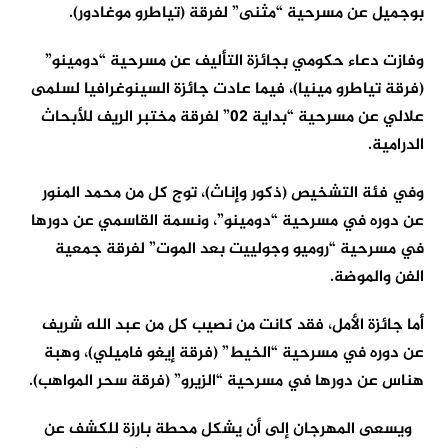
بوجميل عن مسرحية “مثنى” لفرقة (تياطرو موغادور).
وفازت دعاء حكومي بجائزة التأليف عن مسرحية “دومينو”
(فرقة تياطرو مينيا)، فيما عادت جائزة السينوغرافيا لسلمى
علالي عن مسرحية “بداية 02” لفرقة مختبر الريف للأبحاث
الدرامية.
وفي فئة التشخيص (ذكور وإناث)، توج كل من محمد المنور
عن دوره في مسرحية “دومينو”، ونسمة القاسمي عن دورها
في مسرحية “روميو وجولييت بعد الموت” لفرقة جمعية
الفن والموضة.
أما جائزة الأمل، فقد كانت من نصيب كل من عبد الله شريف
عن دوره في مسرحية “الخيط” (فرقة إيغو فاميلي)، وهبة
هناس عن دورها في مسرحية “الزيرو” (فرقة سحر المواهب).
ويسعى المهرجان إلى أن يشكل محطة بارزة للكشف عن