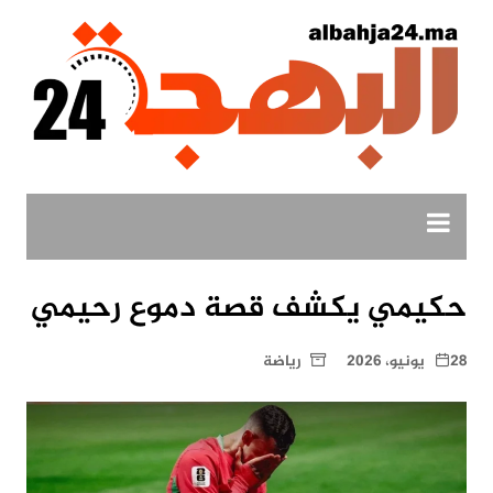
لتجاوز
لى
لمحتوى
حكيمي يكشف قصة دموع رحيمي
28 يونيو، 2026
رياضة