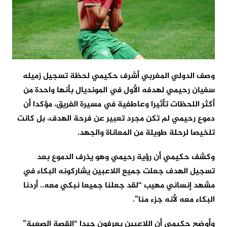
وصف الدولي المغربي أشرف حكيمي لحظة تسجيل زميله
سفيان رحيمي لهدفه الأول في المونديال بأنها واحدة من
أكثر اللحظات تأثيرا وعاطفية في مسيرة الفريق، مؤكدا أن
دموع رحيمي لم تكن مجرد تعبير عن فرحة الهدف، بل كانت
تلخيصا لرحلة طويلة من المعاناة والجهد.
وكشف حكيمي أن رؤية رحيمي وهو يذرف الدموع بعد
تسجيل الهدف جعلت جميع اللاعبين يشاركونه البكاء في
مشهد إنساني مهيب “لقد جعلنا جميعا نبكي معه.. أردنا
البكاء معه لأنه جزء منا”.
وأوضح حكيمي أن اللاعبين يعرفون جيدا “القصة الصعبة”