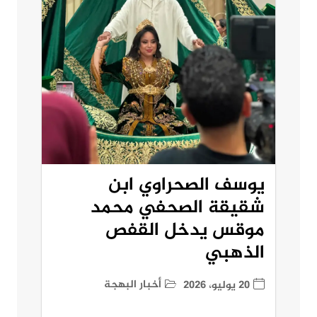
يوسف الصحراوي ابن
شقيقة الصحفي محمد
موقس يدخل القفص
الذهبي
أخبار البهجة
20 يوليو، 2026