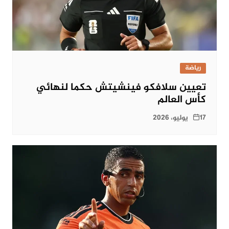
رياضة
تعيين سلافكو فينشيتش حكما لنهائي
كأس العالم
17 يوليو، 2026