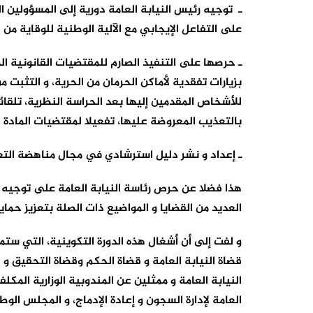
على التفاعل الإيجابي مع الآلية الوطنية للوقاية من 
ـ حرصها على التنفيذ الصارم للمقتضيات القانونية ال
بزيارات تفقدية لأماكن الحرمان من الحرية، و التثبت
للأشخاص المقدمين إليها بعد الحراسة النظرية، تلقا
بالتعذيب المعروضة عليها، تفعيلا لمقتضيات المادة 12 من اتفاقية مناهضة التعذيب.
ـ إعداد و نشر دليل استرشادي في مجال مناهضة الت
هذا فضلا عن حرص رئاسة النيابة العامة على توجيه ال
العديد من القضايا و المواضيع ذات الصلة بتعزيز حماي
قضاة النيابة العامة و قضاة الحكم وقضاة التحقيق و
النيابة العامة و ممثلين عن المندوبية الوزارية المكلف
العامة لإدارة السجون و إعادة الإدماج، و المجلس الو