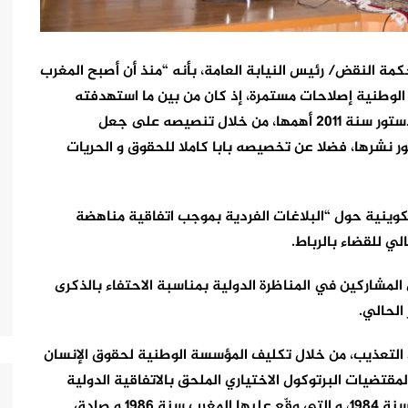
كمة النقض/ رئيس النيابة العامة، بأنه “منذ أن أصبح المغرب
لوطنية إصلاحات مستمرة، إذ كان من بين ما استهدفته
إدماج أحكام هذه الاتفاقية في مقتضياتها”، معتبرا دستور سنة 2011 أهمها، من خلال تنصيصه على جعل
ور نشرها، فضلا عن تخصيصه بابا كاملا للحقوق و الحريات
كوينية حول “البلاغات الفردية بموجب اتفاقية مناهضة
 المشاركين في المناظرة الدولية بمناسبة الاحتفاء بالذكرى
من التعذيب، من خلال تكليف المؤسسة الوطنية لحقوق الإنسان
 لمقتضيات البرتوكول الاختياري الملحق بالاتفاقية الدولية
لمناهضة التعذيب، المعتمدة من طرف الأمم المتحدة سنة 1984، و التي وقّع عليها المغرب سنة 1986 و صادق