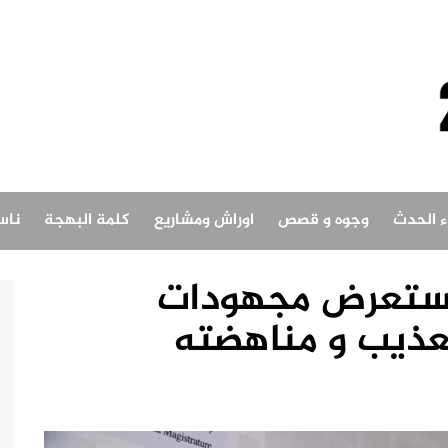
اء الحدث
وجوه و قصص
اوراش ومشاريع
كلمة البهجة
ناس
 يستعرض مجهودات
تعذيب و مناهضته