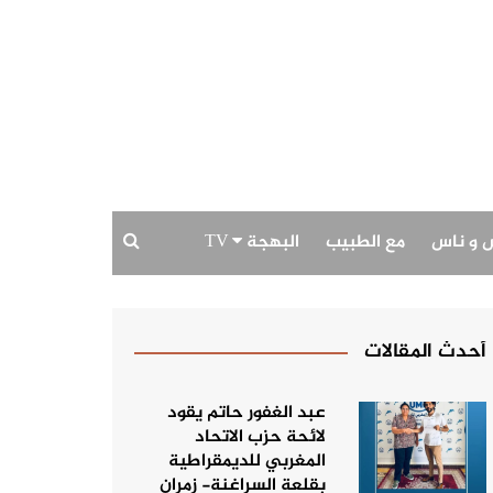
 و ناس
مع الطبيب
البهجة TV
بودكاست البهجة
حديث الصورة
أحدث المقالات
عبد الغفور حاتم يقود
لائحة حزب الاتحاد
المغربي للديمقراطية
بقلعة السراغنة- زمران