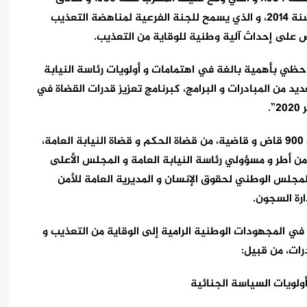
عليها، في سنة 1993، قبل أن ينضم إلى البرتوكول، سنة 2014، و الذي يسمح للجنة الفرعية لمناهضة التعذيب
ينص على إحداث آلية وطنية للوقاية من التعذيب.
 حظي بأهمية بالغة في اهتمامات و أولويات رئاسة النيابة
ديد من المبادرات و البرامج، كبرنامج تعزيز قدرات القضاة في
.
و قد استفاد منه أكثر من 1000 مشارك، منهم أكثر من 900 قاض و قاضية، من قضاة الحكم و قضاة النيابة العامة،
ؤولين قضائيين، و كذا 123 مستفيدا من أطر و مسؤولي رئاسة النيابة العامة و المجلس الأعلى
1 مستفيدين يمثلون المجلس الوطني لحقوق الإنسان و المديرية العامة للأمن
ارة السجون.
 في المجهودات الوطنية الرامية إلى الوقاية من التعذيب و
رات، من قبيل:
ولويات السياسة الجنائية