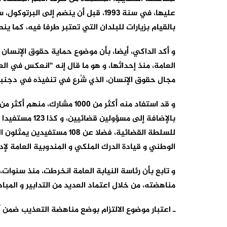
بالقيام بزيارات للبلدان التي تعتبر طرفا فيه، كما 
و أكد الداكي، أيضا، بأن موضوع حماية حقوق الإنسان
العامة، منذ إحداثها، و هو ما قال إنه “انعكس في الع
مجال حقوق الإنسان، الذي شُرع في تنفيذه في دجنبر 2020”
بالإضافة إلى مس
للسلطة القضائية، فضلا عن 08
الوطني و قيادة الدرك الملكي و المندوبية العامة لإد
و تابع بأن رئاسة النيابة العامة انخرطت، منذ سنوات،
مناهضته، من خلال اعتماد العديد من التدابير و المباد
ـ اعتبار موضوع الالتزام بوضع مناهضة التعذيب ضمن أ