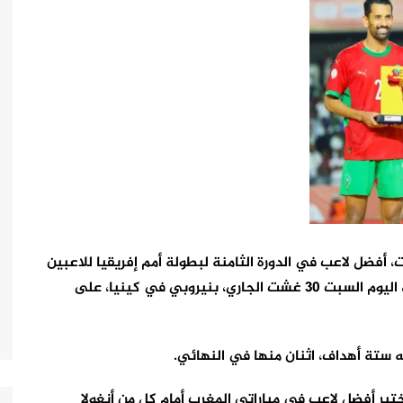
 أفضل لاعب في الدورة الثامنة لبطولة أمم إفريقيا للاعبين
المحليين لكرة القدم 2024، التي ظفر المغرب بلقبها، اليوم السبت 30 غشت الجاري، بنيروبي في كينيا، على
ه ستة أهداف، اثنان منها في النهائي.
تير أفضل لاعب في مباراتي المغرب أمام كل من أنغولا