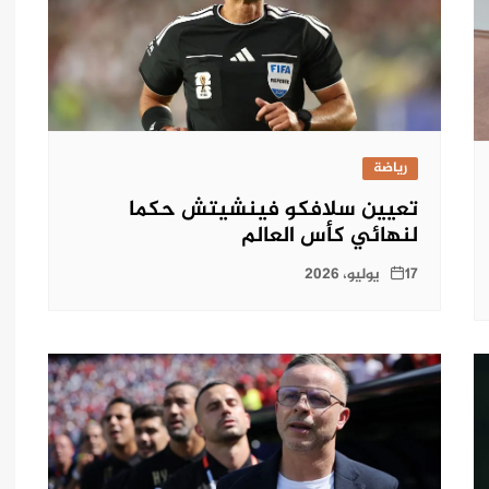
رياضة
تعيين سلافكو فينشيتش حكما
لنهائي كأس العالم
17 يوليو، 2026