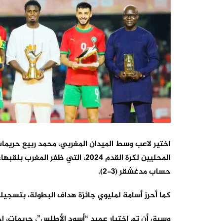
اختير لاعب وسط الميدان المغربي، محمد ربيع حريمات،
حساب مدغشقر (3-2).
كما أحرز أسامة لمليوي جائزة هداف البطولة، بتسجيل
وسبق أن تم اختيار عميد “أسود الأطلس”، حريمات، اخ