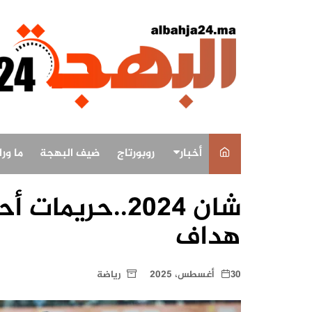
لتجاوز
لى
لمحتوى
أخبار
روبورتاج
ضيف البهجة
ما ور
أخبار وطنية
شان 2024..حري
أخبار البهجة
هداف
أخبار الاقاليم
30 أغسطس، 2025
رياضة
ثقافة و فن
رياضة