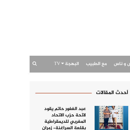
 و ناس
مع الطبيب
البهجة TV
بودكاست البهجة
حديث الصورة
أحدث المقالات
عبد الغفور حاتم يقود
لائحة حزب الاتحاد
المغربي للديمقراطية
بقلعة السراغنة- زمران