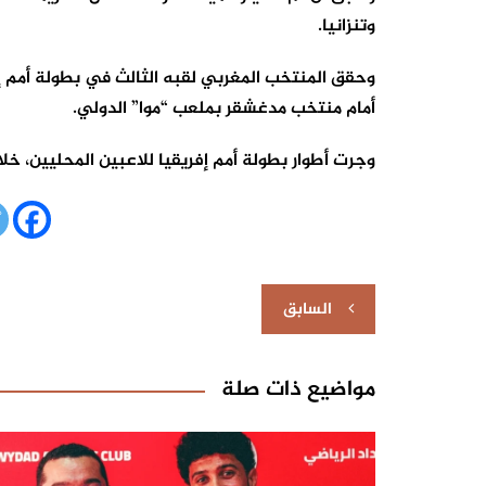
وتنزانيا.
وحقق المنتخب المغربي لقبه الثالث في بطولة أمم إف
أمام منتخب مدغشقر بملعب “موا” الدولي.
وجرت أطوار بطولة أمم إفريقيا للاعبين المحليين، خلال الفترة من 2 إلى 30 غشت، بكل من كين
تصفّح
السابق
المقالات
مواضيع ذات صلة