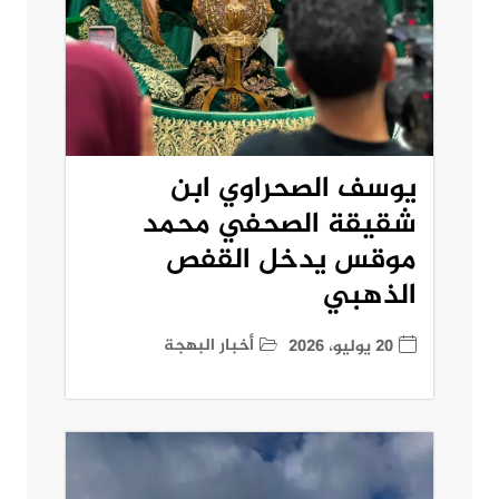
يوسف الصحراوي ابن
شقيقة الصحفي محمد
موقس يدخل القفص
الذهبي
أخبار البهجة
20 يوليو، 2026