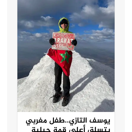
يوسف التازي..طفل مغربي
يتسلق أعلى قمة جبلية