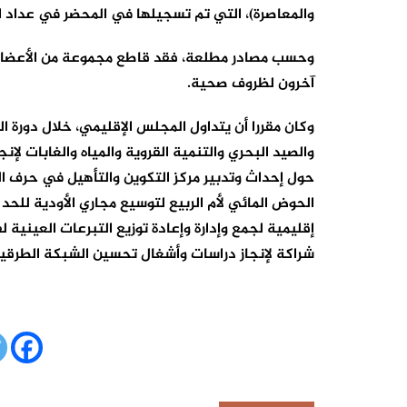
والمعاصرة)، التي تم تسجيلها في المحضر في عداد ا
وحسب مصادر مطلعة، فقد قاطع مجموعة من الأعضاء ا
آخرون لظروف صحية.
والصيد البحري والتنمية القروية والمياه والغابات لإ
حول إحداث وتدبير مركز التكوين والتأهيل في حرف الص
الحوض المائي لأم الربيع لتوسيع مجاري الأودية للحد م
إقليمية لجمع وإدارة وإعادة توزيع التبرعات العينية 
شراكة لإنجاز دراسات وأشغال تحسين الشبكة الطرقية على طول 200 كي