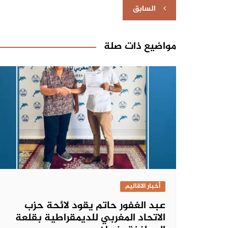
تصفّح
السابق
المقالات
مواضيع ذات صلة
أخبار الاقاليم
عبد الغفور حاتم يقود لائحة حزب
الاتحاد المغربي للديمقراطية بقلعة