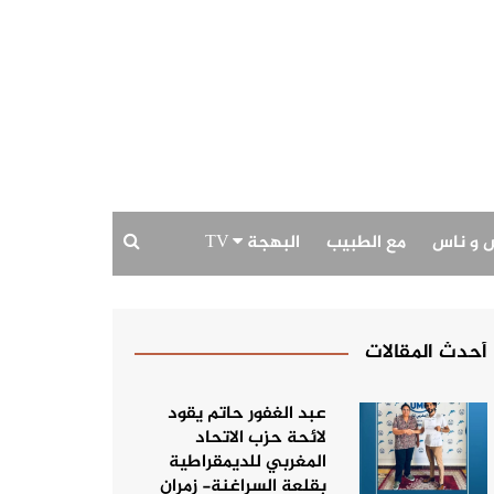
 و ناس
مع الطبيب
البهجة TV
بودكاست البهجة
حديث الصورة
أحدث المقالات
عبد الغفور حاتم يقود
لائحة حزب الاتحاد
المغربي للديمقراطية
بقلعة السراغنة- زمران