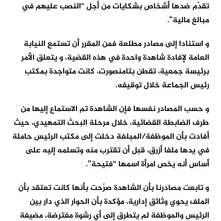
تقدّم ضدها أشخاص بشكايات من أجل “النصب عليهم في
مبالغ مالية”.
و استنادا إلى مصادر مطلعة فمن المقرر أن تستمع النيابة
العامة لإفادة شاهدة واحدة في هذه القضية، و يتعلق الأمر
برئيسة جمعية، تقطن بتامنصورت، كانت متواجدة بمكتب
رئيس الجماعة خلال توقيفه.
و حسب المصادر نفسها فإن الشاهدة تم الاستماع إليها من
طرف الضابطة القضائية، خلال مرحلة البحث التمهيدي، حيث
أفادت بأن الموظفة/المبلغة دخلت إلى مكتب الرئيس حاملة
في يدها ملفا أزرق، قبل أن تقترب منه وتسلمه إليه على
أساس أنه يخص امرأة اسمها “فتيحة”.
و تابعت مصادرنا بأن الشاهدة صرّحت بأنها كانت تعتقد بأن
الملف يحوي وثائق إدارية، مؤكدة بأن الحوار الذي دار بين
الرئيس والموظفة لم يتطرق إلى أي رشوة مفترضة، مضيفة