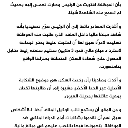
بأن الموظفة اقتربت من الرئيس وصارت تهمس إليه بحديث
لم تسمع منه الشاهدة شيئا.
و أشارت المصادر ذاتها إلى أن الرئيس صرّح تمهيديا بأنه
شاهد مبلغا ماليا داخل الملف، الذي طلبت منه الموظفة
تسليمه لامرأة سبق لها أن احتجت عليها بمقر الجماعة
لاسترداد مبلغ مالي قدره 3 ملايين سنتيم سلمته إليها مقابل
الحصول على شهادة السكن المتعلقة بمنزلها الواقع
بتامنصورت.
و أكدت مصادرنا بأن رخصة السكن هي موضوع الشكاية
الأصلية عبر الخط الأخضر، مشيرة إلى أن طالبتها تقطن
بمعية عائلتها بمدينة العيون.
و من المقرر أن يستمع نائب الوكيل الملك، أيضا، لـ8 أشخاص
سبق لهم أن تقدموا بشكايات أمام الدرك الملكي ضد
الموظفة، يتهمونها فيها بالنصب عليهم في مبالغ مالية