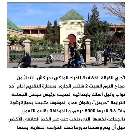
تُجري الفرقة القضائية للدرك الملكي بمراكش، ابتداءً من
صباح اليوم السبت 2 شتنبر الجاري، مسطرة التقديم أمام أحد
نواب وكيل الملك بابتدائية المدينة لرئيس مجلس الجماعة
الترابية “حربيل”، رضوان عمار، الموقوف متلبسا بحيازة رشوة
مفترضة قدرها 5000 درهم، و للموظفة بقسم التعمير
بالجماعة نفسها، التي بلغت عنه عبر الخط الهاتفي الأخضر،
قبل أن يتم وضعها بدورها تحت الحراسة النظرية، بعدما