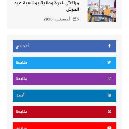
مراكش..ندوة وطنية بمناسبة عيد
العرش
5 أغسطس، 2026
أعجبني
متابعة
متابعة
أتصل
متابعة
متابعة