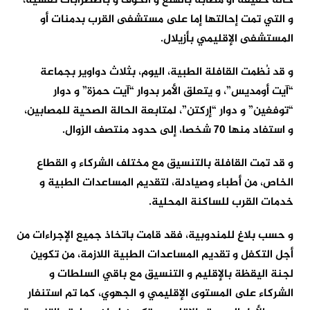
حالة خفيفة أو مصابة بالهلع و الخوف و باضطرابات نفسية،
و التي تمت إحالتها إما على مستشفى القرب بدمنات أو
المستشفى الإقليمي بأزيلال.
و قد نُظمت القافلة الطبية، اليوم، بثلاث دواوير بجماعة
“آيت أومديس”، و يتعلق الأمر بدوار “آيت حمزة” و دوار
“توفغين” و دوار “إركتن”، لمتابعة الحالة الصحية للمصابين،
و استفاد منها 70 شخصا، إلى حدود منتصف الزوال.
و قد تمت القافلة بالتنسيق مع مختلف الشركاء و القطاع
الخاص، من أطباء وصيادلة، لتقديم المساعدات الطبية و
خدمات القرب للساكنة المحلية.
و حسب بلاغ للمندوبية، فقد قامت باتخاذ جميع الإجراءات من
أجل التكفل و تقديم المساعدات الطبية اللازمة، من تكوين
لجنة اليقظة بالإقليم و التنسيق مع باقي السلطات و
الشركاء على المستوى الإقليمي و الجهوي، كما تم استنفار