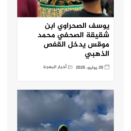
يوسف الصحراوي ابن
شقيقة الصحفي محمد
موقس يدخل القفص
الذهبي
أخبار البهجة
20 يوليو، 2026