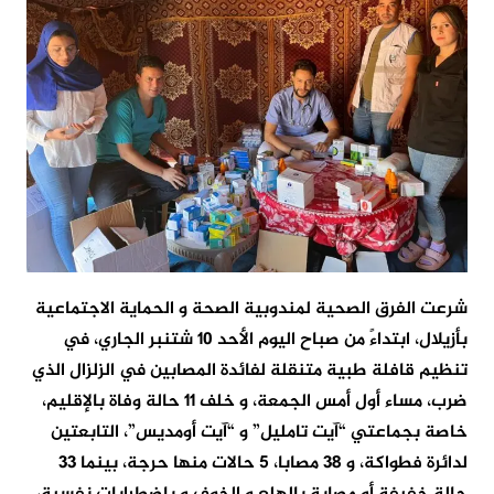
شرعت الفرق الصحية لمندوبية الصحة و الحماية الاجتماعية
بأزيلال، ابتداءً من صباح اليوم الأحد 10 شتنبر الجاري، في
تنظيم قافلة طبية متنقلة لفائدة المصابين في الزلزال الذي
ضرب، مساء أول أمس الجمعة، و خلف 11 حالة وفاة بالإقليم،
خاصة بجماعتي “آيت تامليل” و “آيت أومديس”، التابعتين
لدائرة فطواكة، و 38 مصابا، 5 حالات منها حرجة، بينما 33