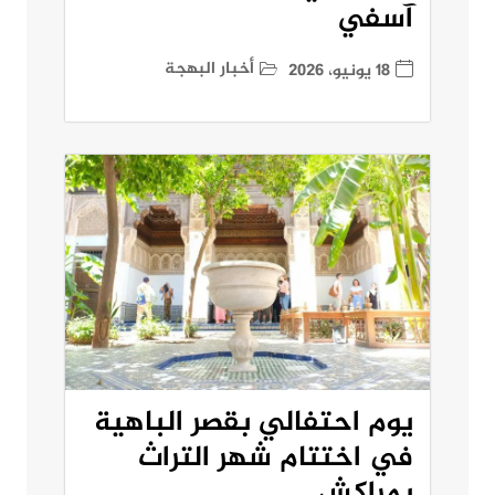
آسفي
أخبار البهجة
18 يونيو، 2026
يوم احتفالي بقصر الباهية
في اختتام شهر التراث
بمراكش