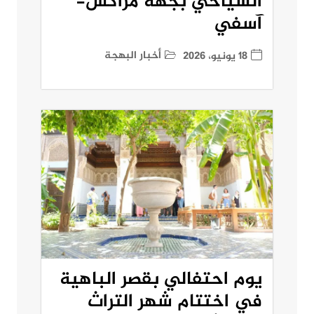
السياحي بجهة مراكش-
آسفي
أخبار البهجة
18 يونيو، 2026
يوم احتفالي بقصر الباهية
في اختتام شهر التراث