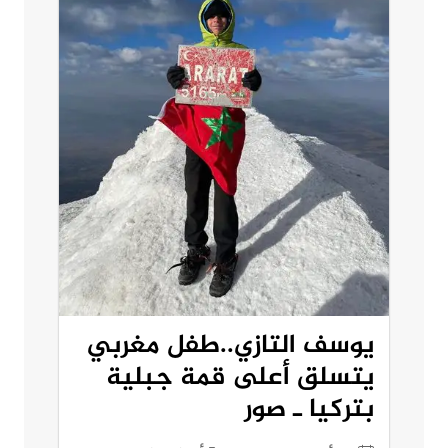
يوسف التازي..طفل مغربي
يتسلق أعلى قمة جبلية
بتركيا ـ صور