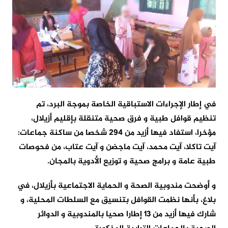
في إطار الإجراءات الاستباقية الخاصة بموجة البرد، تم
تنظيم قوافل طبية و فرق صحية متنقلة بإقليم أزيلال،
مؤخرا، استفاد فيها أزيد من 294 شخصا من ساكنة جماعات:
آيت تاكلا، آيت محمد، آيت ماجضن و آيت عتاب، من فحوصات
طبية عامة و برامج صحية و توزيع الأدوية بالمجان.
و أوضحت مندوبية الصحة و الحماية الاجتماعية بأزيلال، في
بلاغ، بأنها نظمت القوافل بتنسيق مع السلطات المحلية، و
شارك فيها أزيد من 13 إطارا صحيا بالمندوبية و الدوائر