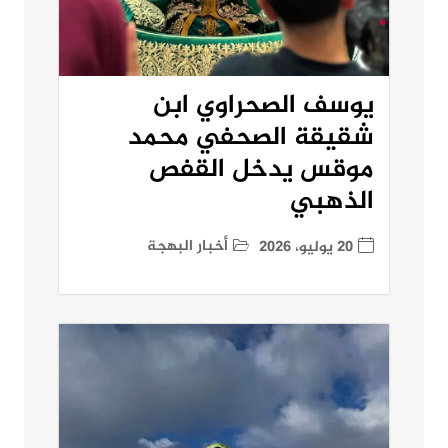
يوسف الصحراوي ابن
شقيقة الصحفي محمد
موقس يدخل القفص
الذهبي
أخبار البهجة
20 يوليو، 2026