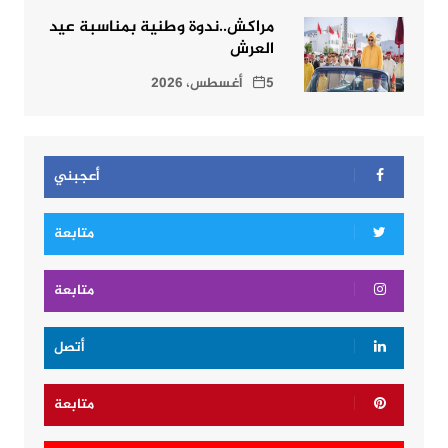
مراكش..ندوة وطنية بمناسبة عيد
العرش
5 أغسطس، 2026
أعجبني
متابعة
متابعة
أتصل
متابعة