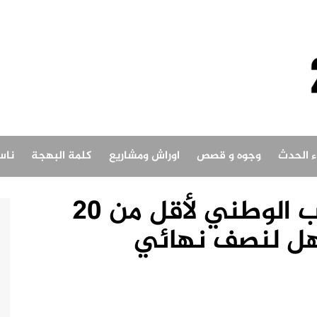
اء الحدث
وجوه و قصص
اوراش ومشاريع
كلمة البهجة
ناس
ملحمة جديدة..المنتخب الوطني لأقل من 20
أهل لنصف نهائي