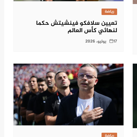
رياضة
تعيين سلافكو فينشيتش حكما
لنهائي كأس العالم
17 يوليو، 2026
رياضة