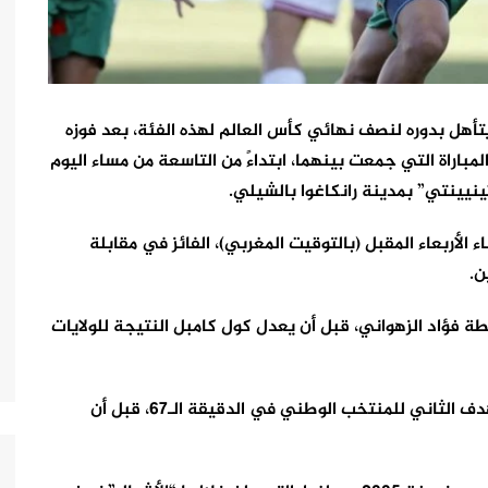
قطر، المنتخب الوطني لأقل من 20 سنة يتأهل بدوره لنصف نهائي كأس العالم لهذه الفئة، بعد فوزه
بـ3 أهداف لواحد، خلال المباراة التي جمعت بينهما، ابتداءً من التاسعة من مساء اليوم
تخب المغربي، على الساعة الـ9 من مساء الأربعاء المقبل (بالتوقيت المغربي)، الفائز في مقابلة
ن.
 “الأشبال”التسجيل في الدقيقة الـ31 بواسطة فؤاد الزهواني، قبل أن يعدل كول كامبل النتيجة للولايات
وخلال الشوط الثاني، تمكن ياسر الزابيري من إحراز الهدف الثاني للمنتخب الوطني في الدقيقة الـ67، قبل أن