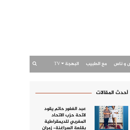
 و ناس
مع الطبيب
البهجة TV
بودكاست البهجة
حديث الصورة
أحدث المقالات
عبد الغفور حاتم يقود
لائحة حزب الاتحاد
المغربي للديمقراطية
بقلعة السراغنة- زمران