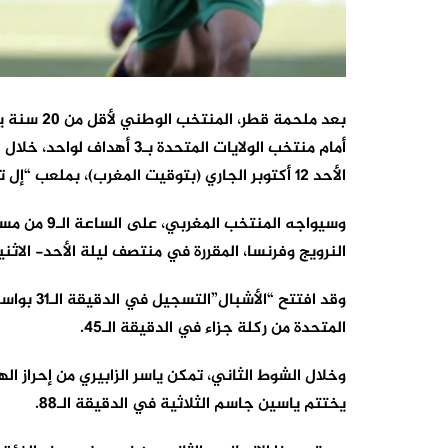
بعد ملحمة 
أمام منتخب الولايات المتحدة 
الأحد 12 أكتوبر الجاري (بتوقيت المغرب)، بملعب “إل تينيينتي” بمدينة رانكاغوا بالشيلي.
وسيواجه المن
النرويج وفرنسا، المقررة في منتصف ليلة الأحد- الاثني
وقد افتتح
المتحدة من ركلة جزاء في الدقيقة الـ45.
يختتم ياسين جاسم الثلاثية في الدقيقة الـ88.