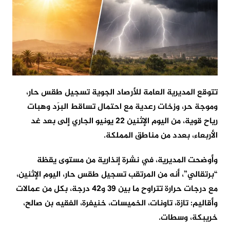
تتوقع المديرية العامة للأرصاد الجوية تسجيل طقس حار،
وموجة حر، وزخات رعدية مع احتمال تساقط البرَد وهبات
رياح قوية، من اليوم الإثنين 22 يونيو الجاري إلى بعد غد
الأربعاء، بعدد من مناطق المملكة.
وأوضحت المديرية، في نشرة إنذارية من مستوى يقظة
“برتقالي”، أنه من المرتقب تسجيل طقس حار، اليوم الإثنين،
مع درجات حرارة تتراوح ما بين 39 و42 درجة، بكل من عمالات
وأقاليم: تازة، تاونات، الخميسات، خنيفرة، الفقيه بن صالح،
خريبكة، وسطات.