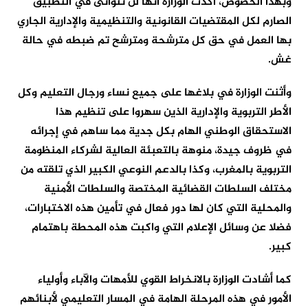
وبهذا الخصوص، أكدت الوزارة أنها لن تتوانى في التطبيق
الصارم لكل المقتضيات القانونية والتنظيمية والإدارية الجاري
بها العمل في حق كل مترشحة ومترشح تم ضبطه في حالة
غش.
وأثنت الوزارة في بلاغها على جميع نساء ورجال التعليم وكل
الأطر التربوية والإدارية الذين سهروا على تنظيم هذا
الاستحقاق الوطني الهام بكل جدية مما ساهم في إجرائه
في ظروف جيدة، منوهة بالتعبئة العالية لشركاء المنظومة
التربوية بالمغرب، وكذا بالدعم النوعي الكبير الذي تلقته من
مختلف السلطات القضائية المختصة والسلطات الأمنية
والمحلية التي كان لها دور فعال في تأمين هذه الاختبارات،
فضلا عن وسائل الإعلام التي واكبت هذه المحطة باهتمام
كبير.
كما أشادت الوزارة بالانخراط القوي للأمهات والآباء وأولياء
الأمور في هذه المرحلة الهامة في المسار التعليمي لأبنائهم