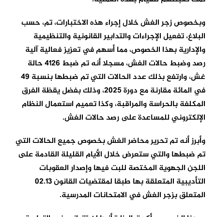
وبخصوص زجر الغش خلال إجراء هذه الاختبارات، تم، حسب
البلاغ، تفعيل الإجراءات والتدابير القانونية والتنظيمية
والإدارية بهذا الخصوص، مما أسهم في تعزيز فعالية آلية
رصد وضبط حالات الغش، مسجلا أنه تم ضبط 4126 حالة
غش، وارتفع بذلك عدد الحالات التي تم ضبطها بنسبة 49
في المائة مقارنة مع دورة 2025، وذلك بفضل يقظة الفرق
المكلفة بالحراسة والمراقبة، وكذا تعميم استعمال النظام
الإلكتروني للمساعدة على رصد حالات الغش.
وأبرز أنه تم تحرير محاضر الغش بخصوص جميع الحالات التي
تم ضبطها والتي ستعرض خلال الأيام القليلة القادمة على
اللجن الجهوية المختصة للبت فيها وإصدار العقوبات
التأديبية المتعلقة بها طبقا لمقتضيات القانون 02.13
المتعلق بزجر الغش في الامتحانات المدرسية.