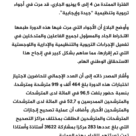
الفترة الممتدة من 4 إلى 6 يونيو الجاري، قد مرت في أجواء
تربوية وتنظيمية “جيدة وإيجابية”.
وأوضح البلاغ أن الأجواء التي مرت فيها هذه الدورة طبعها
الانخراط الجاد والمسؤول لجميع الفاعلين والمتدخلين في
تفعيل الإجراءات التربوية والتنظيمية والإدارية واللوجستية
التي تم إقرارها، مما ساهم بشكل كبير في إنجاح هذا
الاستحقاق الوطني الهام.
وأشار المصدر ذاته إلى أن العدد الإجمالي للحاضرين لاجتياز
اختبارات هذه الدورة بلغ 464 ألف و 919 مترشحة ومترشحا،
بنسبة حضور بلغت 96,5 في المائة لدى المترشحات
والمترشحين الممدرسين و 52,7 في المائة لدى المترشحات
والمترشحين الأحرار. وأضاف أن عملية تصحيح إنجازات
المترشحات والمترشحين انطلقت بمختلف مراكز التصحيح
التي بلغ عددها 283 مركزا بمشاركة 31622 أستاذة وأستاذا
تمت تعبئتهم للقيام بهذه العملية.