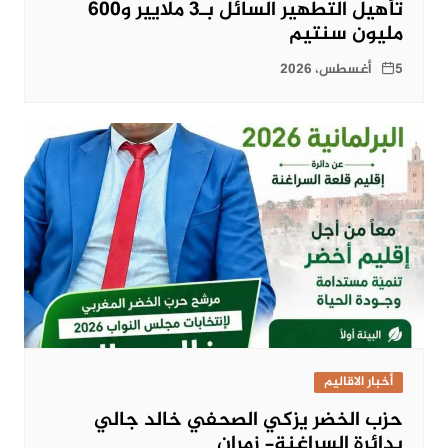
تأهيل التطهير السائل بـ3 ملايير و600
مليون سنتيم
5 أغسطس، 2026
أخبار الاقاليم
حزب الخضر يزكي الصحفي خالد جالي
بدائرة السراغنة- زمران