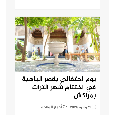
يوم احتفالي بقصر الباهية
في اختتام شهر التراث
بمراكش
أخبار البهجة
11 مايو، 2026