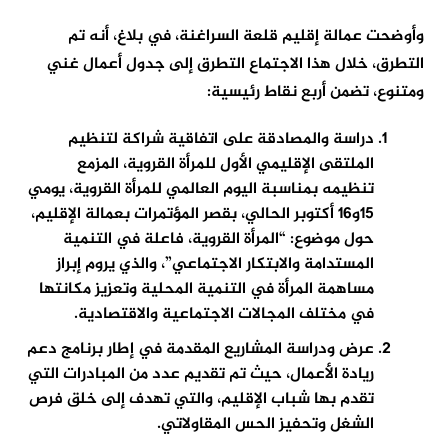
وأوضحت عمالة إقليم قلعة السراغنة، في بلاغ، أنه تم
التطرق، خلال هذا الاجتماع التطرق إلى جدول أعمال غني
ومتنوع، تضمن أربع نقاط رئيسية:
دراسة والمصادقة على اتفاقية شراكة لتنظيم
الملتقى الإقليمي الأول للمرأة القروية، المزمع
تنظيمه بمناسبة اليوم العالمي للمرأة القروية، يومي
15و16 أكتوبر الحالي، بقصر المؤتمرات بعمالة الإقليم،
حول موضوع: “المرأة القروية، فاعلة في التنمية
المستدامة والابتكار الاجتماعي”، والذي يروم إبراز
مساهمة المرأة في التنمية المحلية وتعزيز مكانتها
في مختلف المجالات الاجتماعية والاقتصادية.
عرض ودراسة المشاريع المقدمة في إطار برنامج دعم
ريادة الأعمال، حيث تم تقديم عدد من المبادرات التي
تقدم بها شباب الإقليم، والتي تهدف إلى خلق فرص
الشغل وتحفيز الحس المقاولاتي.