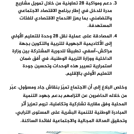
دعم ومواكبة 28 تعاونية من خلال تمويل مشاريع
مدرة للدخل في إطار برنامج الاقتصاد الاجتماعي
والتضامني، بما يعزز الاندماج الاقتصادي للفئات
المستهدفة.
المصادقة على عملية نقل 28 وحدة للتعليم الأولي
إلى الأكاديمية الجهوية للتربية والتكوين بجهة
مراكش-آسفي، تطبيقًا للدورية المشتركة بين وزارة
الداخلية ووزارة التربية الوطنية، في أفق ضمان
استمرارية تسيير هذه الوحدات وتحسين جودة
التعليم الأولي بالإقليم.
وخلص البلاغ إلى أن الاجتماع تميّز بنقاش جاد ومسؤول، عبّر
من خلاله الحاضرون عن التزامهم بدعم جهود التنمية
المحلية وفق مقاربة تشاركية وتكاملية، تروم تعزيز أثر
المبادرة الوطنية للتنمية البشرية على المستوى الترابي،
وتحقيق العدالة المجالية والاجتماعية لفائدة الساكنة.