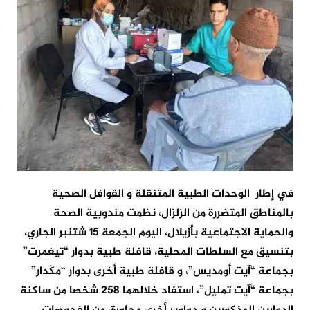
في إطار الوحدات الطبية المتنقلة و القوافل الصحية
بالمناطق المتضررة من الزلزال، نظمت مندوبية الصحة
والحماية الاجتماعية بأزيلال، اليوم الجمعة 15 شتنبر الجاري،
بتنسيق مع السلطات المحلية، قافلة طبية بدوار “تيغمرت”
بجماعة “آيت أومديس”، و قافلة طبية أخرى بدوار “مكَدار”
بجماعة “آيت تمليل”، استفاد خلالهما 258 شخصا من ساكنة