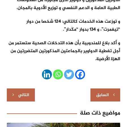
الدوارين المذكورين و دواوير أخرى مجاورة، من الفحوصات
الطبية العامة و الدعم النفسي و توزيع الأدوية بالمجان.
و توزعت هذه الخدمات كالتالي: 124 شخصا من دوار
“تيغمرت”، و 134 بدوار “مكَدار”.
و أكد بلاغ للمندوبية بأن هذه التدخلات الصحية ستستمر من
أجل تغطية الدواوير بالجماعتين المذكورتين المتضررتين من
الهزة الأرضية.
تصفّح
السابق
التالي
المقالات
مواضيع ذات صلة