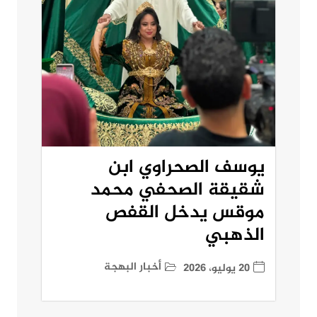
يوسف الصحراوي ابن
شقيقة الصحفي محمد
موقس يدخل القفص
الذهبي
أخبار البهجة
20 يوليو، 2026