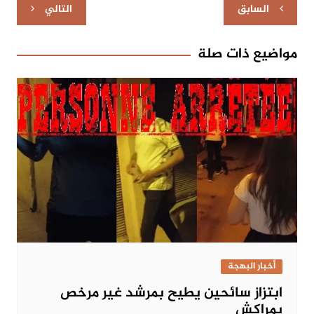
تصفّح
السابق
التالي
المقالات
مواضيع ذات صلة
أخبار البهجة
ابتزاز سائحين يطيح بمرشد غير مرخص
بمراكش