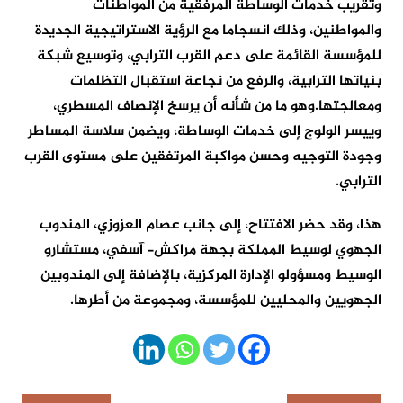
وتقريب خدمات الوساطة المرفقية من المواطنات
والمواطنين، وذلك انسجاما مع الرؤية الاستراتيجية الجديدة
للمؤسسة القائمة على دعم القرب الترابي، وتوسيع شبكة
بنياتها الترابية، والرفع من نجاعة استقبال التظلمات
ومعالجتها.وهو ما من شأنه أن يرسخ الإنصاف المسطري،
وييسر الولوج إلى خدمات الوساطة، ويضمن سلاسة المساطر
وجودة التوجيه وحسن مواكبة المرتفقين على مستوى القرب
الترابي.
هذا، وقد حضر الافتتاح، إلى جانب عصام العزوزي، المندوب
الجهوي لوسيط المملكة بجهة مراكش- آسفي، مستشارو
الوسيط ومسؤولو الإدارة المركزية، بالإضافة إلى المندوبين
الجهويين والمحليين للمؤسسة، ومجموعة من أطرها.