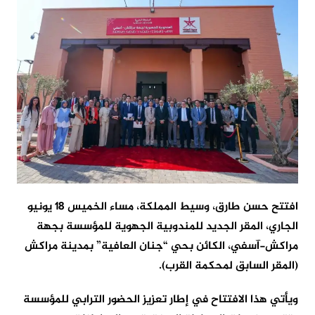
افتتح حسن طارق، وسيط المملكة، مساء الخميس 18 يونيو
الجاري، المقر الجديد للمندوبية الجهوية للمؤسسة بجهة
مراكش-آسفي، الكائن بحي “جنان العافية” بمدينة مراكش
(المقر السابق لمحكمة القرب).
ويأتي هذا الافتتاح في إطار تعزيز الحضور الترابي للمؤسسة