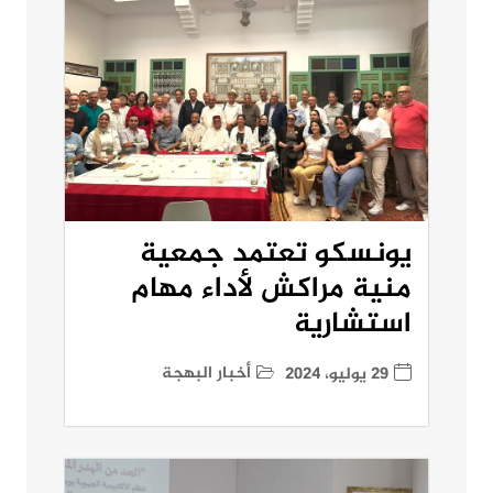
يونسكو تعتمد جمعية
منية مراكش لأداء مهام
استشارية
أخبار البهجة
29 يوليو، 2024