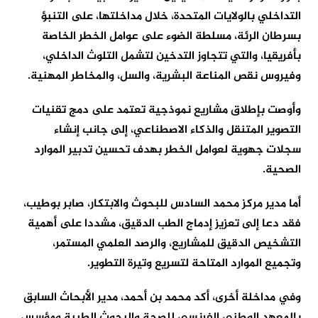
التداخلي بالولايات المتحدة، خلال مداخلتها، على التنبؤ
بسرطان الرئة، مسلطة الضوء على عوامل الخطر الخاصة
بأفريقيا، والتي تتجاوز التدخين لتشمل التلوث الداخلي،
وفيروس نقص المناعة البشرية، والسل، والمخاطر المهنية.
وأوصت بإطلاق مشاريع نموذجية تعتمد على دمج تقنيات
التصوير المتنقل والذكاء الاصطناعي، إلى جانب إنشاء
سجلات جهوية لعوامل الخطر بهدف تحسين تدبير الموارد
الصحية.
أما مدير مركز محمد السادس للبحوث والابتكار، صابر بوطيب،
فقد دعا إلى تعزيز إدماج الطب الدقيق، مشددا على أهمية
التشخيص الدقيق للمشاريع، والرصد العلمي المستمر،
وتجميع الموارد المتاحة لتسريع وتيرة التطوير.
وفي مداخلة أخرى، أكد محمد بن أحمد، مدير الأبحاث السابق
بالمعهد الوطني الفرنسي للصحة والبحوث الطبية ومؤسس