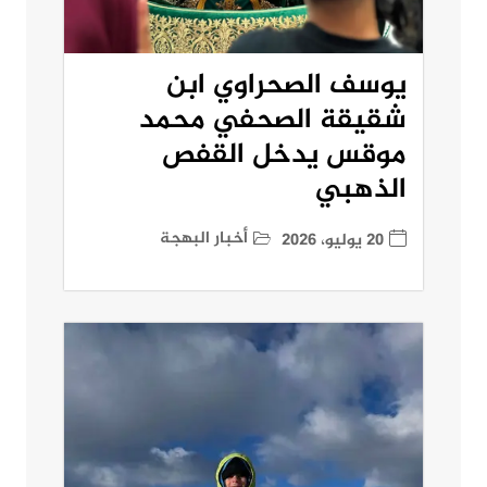
يوسف الصحراوي ابن
شقيقة الصحفي محمد
موقس يدخل القفص
الذهبي
أخبار البهجة
20 يوليو، 2026