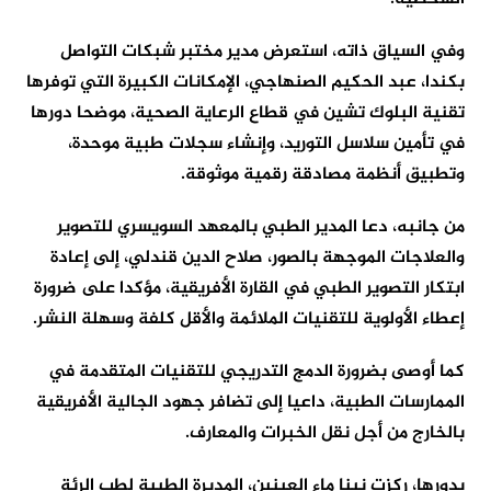
وفي السياق ذاته، استعرض مدير مختبر شبكات التواصل
بكندا، عبد الحكيم الصنهاجي، الإمكانات الكبيرة التي توفرها
تقنية البلوك تشين في قطاع الرعاية الصحية، موضحا دورها
في تأمين سلاسل التوريد، وإنشاء سجلات طبية موحدة،
وتطبيق أنظمة مصادقة رقمية موثوقة.
من جانبه، دعا المدير الطبي بالمعهد السويسري للتصوير
والعلاجات الموجهة بالصور، صلاح الدين قندلي، إلى إعادة
ابتكار التصوير الطبي في القارة الأفريقية، مؤكدا على ضرورة
إعطاء الأولوية للتقنيات الملائمة والأقل كلفة وسهلة النشر.
كما أوصى بضرورة الدمج التدريجي للتقنيات المتقدمة في
الممارسات الطبية، داعيا إلى تضافر جهود الجالية الأفريقية
بالخارج من أجل نقل الخبرات والمعارف.
بدورها، ركزت نينا ماء العينين، المديرة الطبية لطب الرئة