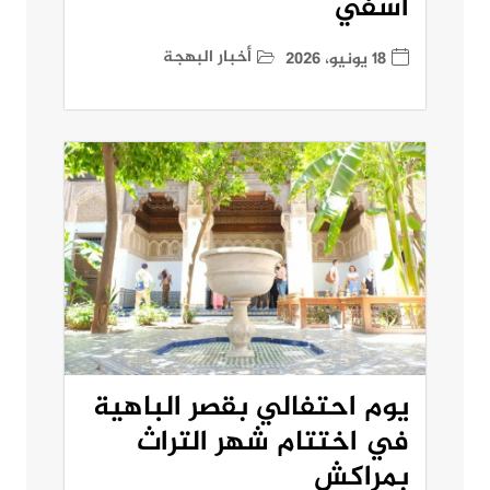
آسفي
أخبار البهجة
18 يونيو، 2026
يوم احتفالي بقصر الباهية
في اختتام شهر التراث
بمراكش