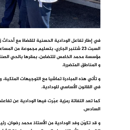
في إطار تفاعل الودادية الحسنية للقضاة مع أحداث زلز
السبت 23 شتنبر الجاري، بتسليم مجموعة من ال
مؤسسة محمد الخامس للتضامن، بمقرها بالحي الصنا
و المناطق المتضررة.
و تأتي هذه المبادرة تماشيا مع التوجيهات الملكية، 
في القانون الأساسي للودادية.
كما تعد التفاتة رمزية عبّرت فيها الودادية عن تفاع
السادس.
و قد تكوّن وفد الودادية من الأستاذ محمد رضوان، رئي