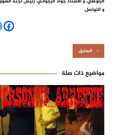
الزلوطي، و الأستاذ جواد الرجواني، رئيس لجنة الشؤون
و التواصل.
تصفّح
السابق
المقالات
مواضيع ذات صلة