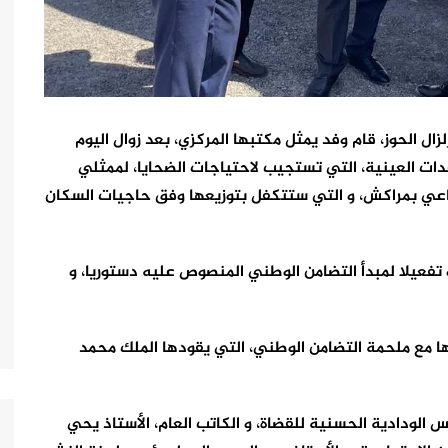
ال الحوز، قام وفد يمثل مكتبها المركزي، بعد زوال اليوم
مساعدات العينية، التي تستجيب لاحتياجات الضحايا، لممثلي
عي بمراكش، و التي ستتكفل بتوزيعها وفق حاجيات السكان
و تفعيلا لمبدأ التضامن الوطني المنصوص عليه دستوريا، و
لها مع ملحمة التضامن الوطني، التي يقودها الملك محمد
س الودادية الحسنية للقضاة، و الكاتب العام، الأستاذ يحي