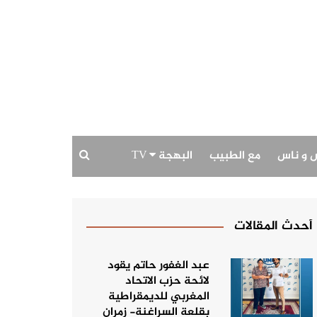
 و ناس
مع الطبيب
البهجة TV
بودكاست البهجة
حديث الصورة
أحدث المقالات
عبد الغفور حاتم يقود
لائحة حزب الاتحاد
المغربي للديمقراطية
بقلعة السراغنة- زمران