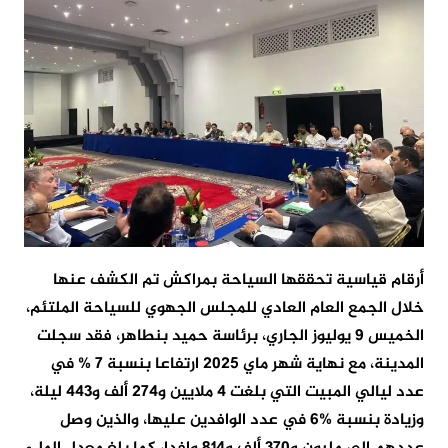
أرقام قياسية تحققها السياحة بمراكش تم الكشف عنها
خلال الجمع العام العادي للمجلس الجهوي للسياحة الملتئم،
الخميس 9 يوليوز الجاري، برئاسة حميد بنطاهر، فقد سجلت
المدينة، مع نهاية شهر ماي 2025 ارتفاعا بنسبة 7 % في
عدد ليالي المبيت التي بلغت 4 ملايين و274 ألف و443 ليلة،
وزيادة بنسبة %6 في عدد الوافدين عليها، والذين وصل