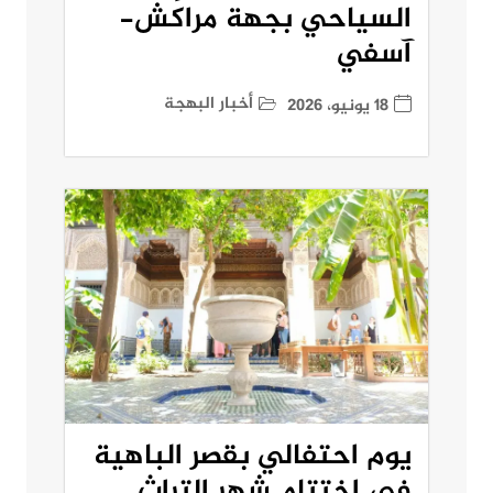
السياحي بجهة مراكش-
آسفي
أخبار البهجة
18 يونيو، 2026
يوم احتفالي بقصر الباهية
في اختتام شهر التراث