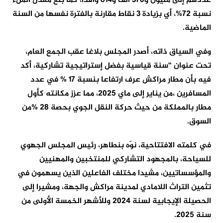
عددهم إلى مليون و370 ألف و814 وافدا، كما بلغ معدل الملء
نسبة 72%، أي بزيادة 3 نقاط مقارنة بالفترة نفسها من السنة
الماضية.
وفي السياق ذاته، أصدر المجلس بلاغا عقب الجمع العام،
تحت عنوان “سنة قياسية بفضل إستراتيجية تشاركية، أكد
فيه بأن مطار مراكش عرف ارتفاعا بنسبة 17 % في عدد
المسافرين ،من يناير إلى ماي 2025، مما عزز مكانته كأول
مطار بالمملكة من حيث حركة النقل الجوي بحصة 28 %من
السوق.
في كلمته الافتتاحية، نوّه
ب
نطاهر، رئيس المجلس الجهوي
للسياحة، بالمجهود التشاركي للمنتخبين والمهنيين
والمؤسساتيين، مشيدا مختلف الفاعلين الذين يسهمون في
تثمين التراث اللامادي لمدينة مراكش والجهة، ومشيرا إلى
الحصيلة الإيجابية لسنة 2024 وللأشهر الخمسة الأولى من
سنة 2025.