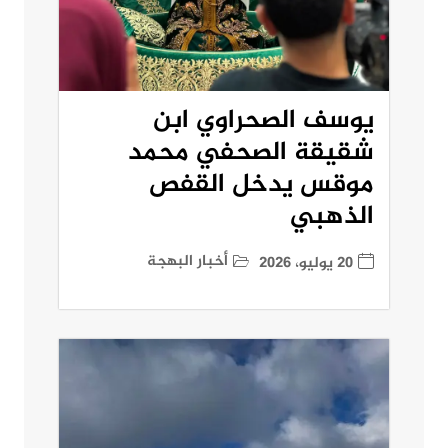
يوسف الصحراوي ابن
شقيقة الصحفي محمد
موقس يدخل القفص
الذهبي
أخبار البهجة
20 يوليو، 2026