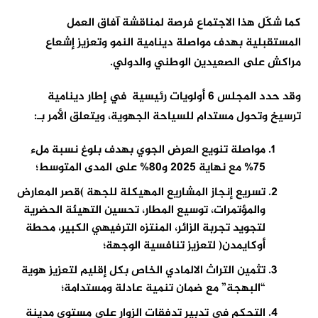
كما شكّل هذا الاجتماع فرصة لمناقشة آفاق العمل
المستقبلية بهدف مواصلة دينامية النمو وتعزيز إشعاع
مراكش على الصعيدين الوطني والدولي.
وقد حدد المجلس 6 أولويات رئيسية في إطار دينامية
ترسيخ وتحول مستدام للسياحة الجهوية، ويتعلق الأمر بـ:
مواصلة تنويع العرض الجوي بهدف بلوغ نسبة ملء
75% مع نهاية 2025 و80% على المدى المتوسط؛
تسريع إنجاز المشاريع المهيكلة للجهة )قصر المعارض
والمؤتمرات، توسيع المطار، تحسين التهيئة الحضرية
لتجويد تجربة الزائر، المنتزه الترفيهي الكبير، محطة
أوكايمدن( لتعزيز تنافسية الوجهة؛
تثمين التراث الالمادي الخاص بكل إقليم لتعزيز هوية
“البهجة” مع ضمان تنمية عادلة ومستدامة؛
التحكم في تدبير تدفقات الزوار على مستوى مدينة