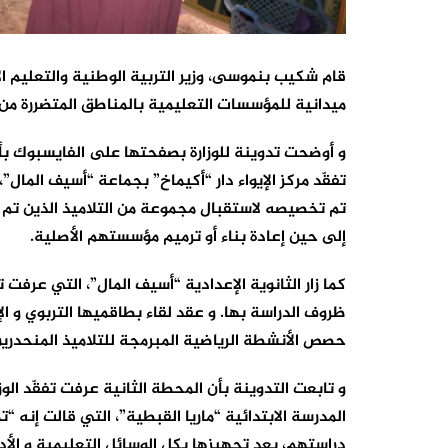
ميدانية للمؤسسات التعليمية بالمناطق المتضررة من ا
و أوضحت تدوينة للوزارة بصفحتها على الفايسبوك بأ
تم تخصيصه لاستقبال مجموعة من التلاميذ الذين تم ت
إلى حين إعادة بناء أو ترميم مؤسستهم الأصلية.
ظروف الدراسة بها. و عقد لقاء بطاقميها التربوي و الإدا
حصص الأنشطة الرياضية المبرمجة للتلاميذ المنحدرين
و تابعت التدوينة بأن المحطة الثانية عرفت تفقّد الو
المدرسة الابتدائية “ماريا القبطية”، التي قالت إنه 
دراستهم، بعد تجهيزها بكل الوسائل التعليمية و الأ