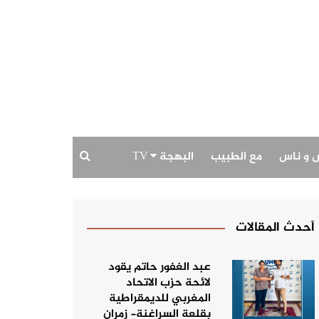
 و ناس
مع الطبيب
البهجة TV
بودكاست البهجة
حديث الصورة
أحدث المقالات
عبد الغفور حاتم يقود
لائحة حزب الاتحاد
المغربي للديمقراطية
بقلعة السراغنة- زمران