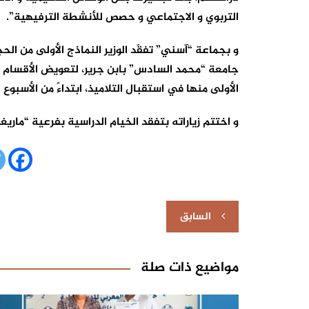
التربوي و الاجتماعي و حصص للأنشطة الترفيهية”.
و بجماعة “آسني” تفقّد الوزير النماذج الأولى من ال
جامعة “محمد السادس” بابن جرير، لتعويض الأقسام ال
الأولى منها في استقبال التلاميذ، ابتداءً من الأسبوع 
و اختتم زياراته بتفقد الخيام الدراسية بفرعية “ماريغا
تصفّح
السابق
المقالات
مواضيع ذات صلة