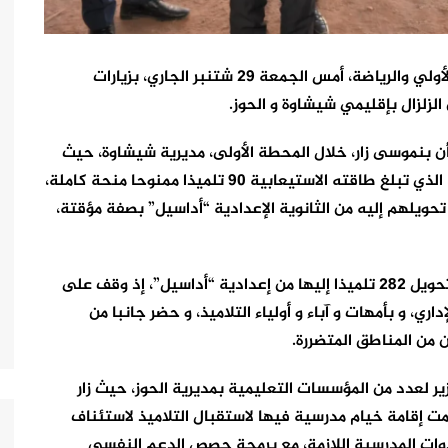
قام شكيب بنموسى، وزير التربية الوطنية والتعليم الأولي والرياضة، أمس الجمعة 29 شتنبر الجاري، بزيارات
لزلزال بإقليمي شيشاوة و الحوز.
ن بنموسى زار، خلال المحطة الأولى، مديرية شيشاوة، حيث
تفقّد مركز الإيواء دار “أكيماخ” بجماعة “أسيف المال”، الذي تبلغ طاقته الاستيعابية 90 تلميذا ممنوحا منحة كاملة،
حويلهم إليه من الثانوية الإعدادية “أداسيل” بصفة مؤقتة،
كما زار الثانوية الإعدادية “أسيف المال”، التي عرفت تحويل 282 تلميذا إليها من إعدادية “أداسيل”، إذ وقف على
ري، و بأمهات و آباء و أولياء التلاميذ، و حضر جانبا من
 من المناطق المتضررة.
زير لعدد من المؤسسات التعليمية بمديرية الحوز، حيث زار
“تمت إقامة خيام مدرسية فيها لاستقبال التلاميذ لاستئناف
دوات المدرسية اللازمة، مع برمجة حصص الدعم النفسي