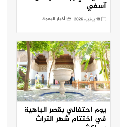
آسفي
أخبار البهجة
18 يونيو، 2026
يوم احتفالي بقصر الباهية
في اختتام شهر التراث