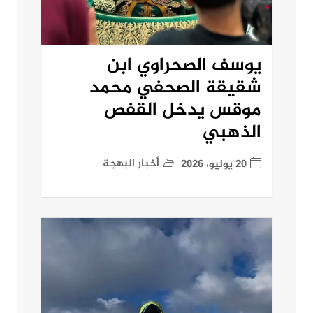
يوسف الصحراوي ابن
شقيقة الصحفي محمد
موقس يدخل القفص
الذهبي
أخبار البهجة
20 يوليو، 2026