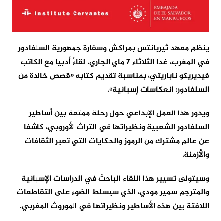
ينظم معهد ثيربانتس بمراكش وسفارة جمهورية السلفادور
في المغرب، غدا الثلاثاء 7 ماي الجاري، لقاءً أدبيا مع الكاتب
فيديريكو ناباريتي، بمناسبة تقديم كتابه «قصص خالدة من
السلفادور: انعكاسات إسبانية».
ويدور هذا العمل الإبداعي حول رحلة ممتعة بين أساطير
السلفادور الشعبية ونظيراتها في التراث الأوروبي، كاشفا
عن عالم مشترك من الرموز والحكايات التي تعبر الثقافات
والأزمنة.
وسيتولى تسيير هذا اللقاء الباحث في الدراسات الإسبانية
والمترجم سمير مودي، الذي سيسلط الضوء على التقاطعات
اللافتة بين هذه الأساطير ونظيراتها في الموروث المغربي.