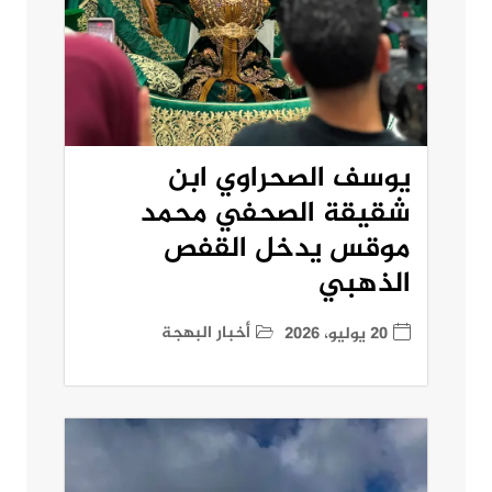
يوسف الصحراوي ابن
شقيقة الصحفي محمد
موقس يدخل القفص
الذهبي
أخبار البهجة
20 يوليو، 2026