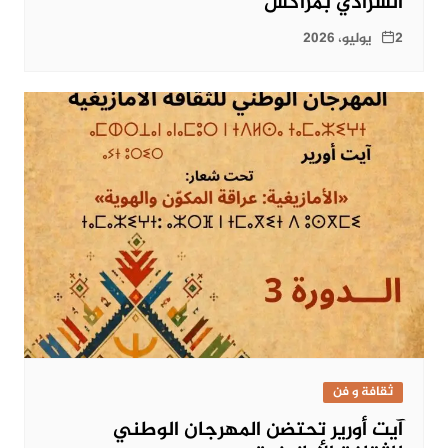
الشرادي بمراكش
2 يوليو، 2026
ثقافة و فن
آيت أورير تحتضن المهرجان الوطني