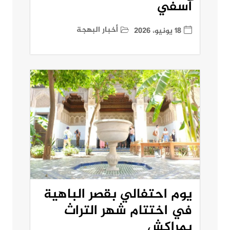
آسفي
أخبار البهجة
18 يونيو، 2026
يوم احتفالي بقصر الباهية
في اختتام شهر التراث
بمراكش