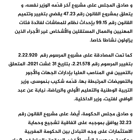
و صادق المجلس على مشروع آخر قدّمه الوزير نفسه، و
يتعلق بمشروع القانون رقم 47.23 يقضي بتغيير وتتميم
القانون رقم 99.15 بإحداث نظام للمعاشات لفائدة فئات
المهنيين والعمال المستقلين والأشخاص غير الأجراء الذين
يزاولون نشاطا خاصا.
كما تمت المصادقة على مشروع المرسوم رقم 2.22.920
بتغيير المرسوم رقم 2.21.578، بتاريخ 31 غشت 2021، المتعلق
بالتعيين في المناصب العليا بإدارات الجهات والأجور
والتعويضات المرتبطة بها، قدّمه شكيب بنموسى، وزير
التربية الوطنية والتعليم الأولي والرياضة، نيابة عن عبد
الوافي لفتيت، وزير الداخلية.
و صادق مجلس الحكومة، أيضا، على مشروع القانون رقم
32.23 يوافق بموجبه على اتفاقية تشجيع وحماية
الاستثمارات على وجه التبادل بين الحكومة المغربية