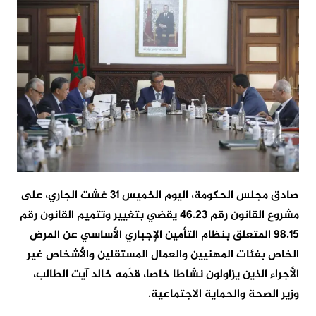
صادق مجلس الحكومة، اليوم الخميس 31 غشت الجاري، على
مشروع القانون رقم 46.23 يقضي بتغيير وتتميم القانون رقم
98.15 المتعلق بنظام التأمين الإجباري الأساسي عن المرض
الخاص بفئات المهنيين والعمال المستقلين والأشخاص غير
الأجراء الذين يزاولون نشاطا خاصا، قدّمه خالد آيت الطالب،
وزير الصحة والحماية الاجتماعية.