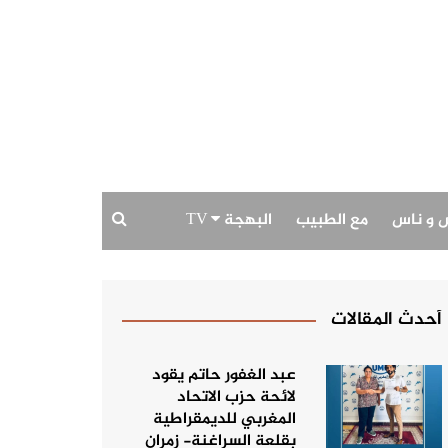
 و ناس
مع الطبيب
البهجة TV
بودكاست البهجة
حديث الصورة
أحدث المقالات
عبد الغفور حاتم يقود
لائحة حزب الاتحاد
المغربي للديمقراطية
بقلعة السراغنة- زمران