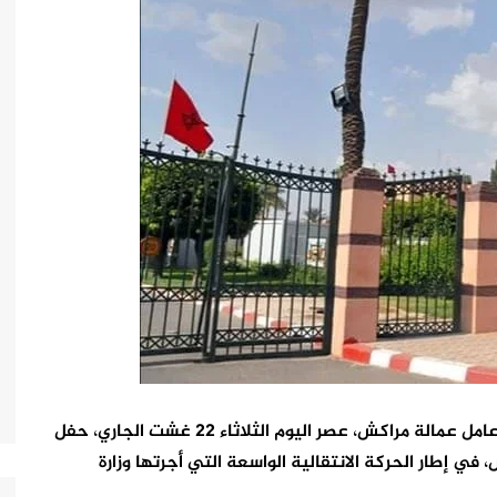
ترأس كريم قاسي لحلو، والي جهة مراكش ـ آسفي/ عامل عمالة مراكش، عصر اليوم الثلاثاء 22 غشت الجاري، حفل
ي إطار الحركة الانتقالية الواسعة التي أجرتها وزارة