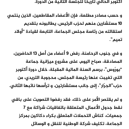
أكتوبر الحالي تاريخا للجلسة الثانية من الدورة.
و حسب مصادر مطلعة، فإن الأعضاء المقاطعين، الذين ينتمي
10 مستشارين منهم لحزب الرئيس، يطالبونه بتقديم
استقالته من رئاسة مجلس الجماعة، التابعة لقيادة “أولاد
تميم”.
و في جنوب الرحامنة، رفض 9 أعضاء من أصل 13 الحاضرين،
المصادقة، صباح اليوم، على مشروع ميزانية جماعة
“بورّوس”، برسم السنة المالية المقبلة، خلال دورة أكتوبر
التي تغيبت عنها رئيسة المجلس، محجوبة التريدي، من
حزب”الجرّار”، إلى جانب مستشارتين، و ترأسها نائبها الثاني.
و لم يقتصر الأمر على ذلك، فقد رفضوا التصويت على باقي
نقط جدول الأعمال، المتعلقة باتفاقيات شراكة مع 7
جمعيات، كناش التحملات المتعلق بكراء دكاكين بمركز
الجماعة، تكليف شركة الوطنية للنقل و الوسائل