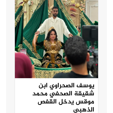
يوسف الصحراوي ابن
شقيقة الصحفي محمد
موقس يدخل القفص
الذهبي