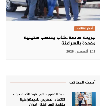
أخبار الاقاليم
جريمة صادمة..شاب يغتصب ستينية
مقعدة بالسراغنة
2 أغسطس، 2026
أحدث المقالات
عبد الغفور حاتم يقود لائحة حزب
الاتحاد المغربي للديمقراطية
بقلعة السراغنة- زمران