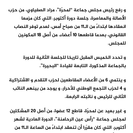
و رفع رئيس مجلس جماعة “لمحرّة”، مراد الصفياوي، من حزب
الأصالة والمعاصرة، جلسة دورة أكتوبر، التي كان مزمعا
انعقادها ابتداءً من الـ11 من صباح أمس، لعدم توفر النصاب
القانوني، بعدما قاطعها 10 أعضاء، من أصل 18 المكونين
للمجلس.
و تحدد الخميس المقبل تاريخا للجلسة الثانية للدورة
بالجماعة المذكورة، التابعة لقيادة “البحيرة”.
و ينتمي 6 من الأعضاء المقاطعين لحزب التقدم و الاشتراكية
و 4 لحزب التجمع الوطني للأحرار، و يوجد من بينهم النائب
الثاني للرئيس و نائبته الرابعة.
و غير بعيد عن لمحرّة، قاطع 12 عضوا، من أصل 20 المشكلين
لمجلس جماعة “رأس عين الرحامنة”، الدورة العادية لشهر
أكتوبر، التي كان مقرّرا أن تنعقد ابتداءً من الساعة الـ11 من