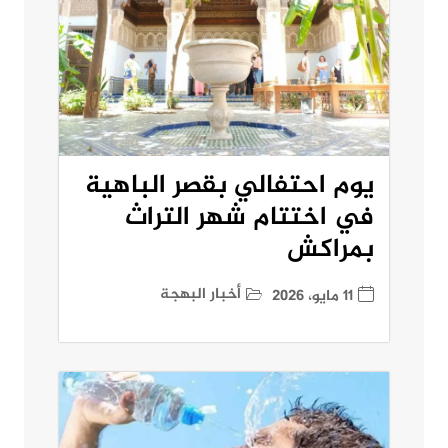
يوم احتفالي بقصر الباهية
في اختتام شهر التراث
بمراكش
أخبار البهجة
11 مايو، 2026