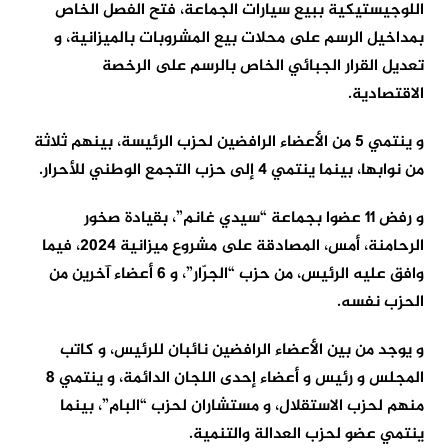
اللوجيستيكية ببيع سيارات الجماعة، فتح الفصل الخاص
بمداخيل الرسم على محلات بيع المشروبات بالميزانية، و
تعديل القرار الجبائي الخاص بالرسم على الرخصة
الاقتصادية.
و ينتمي 5 من الأعضاء الرافضين لحزب الرئيسة، بينهم ثلاثة
من نوابها، بينما ينتمي 4 إلى حزب التجمع الوطني للأحرار.
و رفض 11 عضوا بجماعة “سيدي غانم”، بقيادة صخور
الرحامنة، أمس، المصادقة على مشروع ميزانية 2024، فيما
وافق عليه الرئيس، من حزب “الجرّار”، و 6 أعضاء آخرين من
الحزب نفسه.
و يوجد من بين الأعضاء الرافضين نائبان للرئيس، و كاتب
المجلس و رئيس و أعضاء إحدى اللجان الدائمة، و ينتمي 8
منهم لحزب الاستقلال، و مستشاران لحزب “البام”، بينما
ينتمي عضو لحزب العدالة والتنمية.