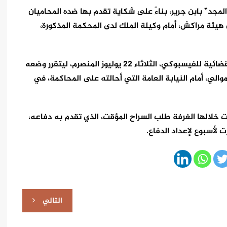
جد” بابن جرير، بناءً على شكاية تقدم بها ضده المحاميان
 هيئة مراكش، أمام وكيلة الملك لدى المحكمة المذكورة،
وقد تم فتح بحث تمهيدي استمعت خلاله الشرطة القضائية للفيسبوكي، الثلاثاء 22 يوليوز المنصرم، ليتقرر وضعه
والي، أمام النيابة العامة التي أحالته على المحاكمة، في
لأولى، الخميس 24 يوليوز، ورفضت خلالها الغرفة طلب السراح المؤقت، الذي تقدم به دفاعه،
 لأسبوع لإعداد الدفاع.
التالي