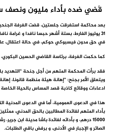
قَضي ضده بأداء مليون ونصف سن
بعد محاكمة استغرقت جلستين، قضت الغرفة الجنحية ا
في حق مدون فيسبوكي حوكم، في حالة اعتقال، على خ
كما حكمت الغرفة، برئاسة القاضي الحسين البكوري، 
فقد برأت المحكمة المتهم من أجل جنحة “التهديد بار
ويتعلق الأمر بجنح: “إهانة هيئة منظمة قانونا، إها
ادعاءات ووقائع كاذبة قصد المساس بالحياة الخاصة 
هذا في الدعوى العمومية، أما في الدعوى المدنية ا
بأداء المتهم لفائدة المطالبين بالحق المدني، ممثلين
الصائر و الإجبار في الأدنى، و برفض باقي الطلبات.