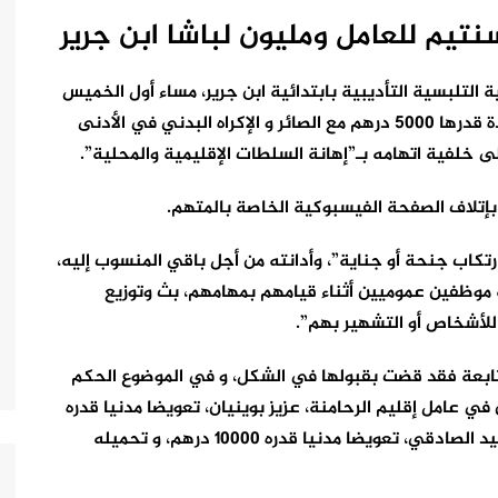
تيم للعامل ومليون لباشا ابن جرير
لتلبسية التأديبية بابتدائية ابن جرير، مساء أول الخميس
31 يوليوز الفارط، بستة أشهر حبسا نافدا و غرامة نافذة قدرها 5000 درهم مع الصائر و الإكراه البدني في الأدنى
لفية اتهامه بـ”إهانة السلطات الإقليمية والمحلية”.
بإتلاف الصفحة الفيسبوكية الخاصة بالمتهم.
تكاب جنحة أو جناية”، وأدانته من أجل باقي المنسوب إليه،
نة موظفين عموميين أثناء قيامهم بمهامهم، بث وتوزيع
للأشخاص أو التشهير بهم”.
لتابعة فقد قضت بقبولها في الشكل، و في الموضوع الحكم
 في عامل إقليم الرحامنة، عزيز بوينيان، تعويضا مدنيا قدره
15000 درهم، و بأدائه لفائدة باشا مدينة ابن جرير، رشيد الصادقي، تعويضا مدنيا قدره 10000 درهم، و تحميله