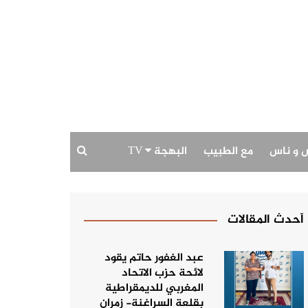
 و ناس
مع الطبيب
البهجة TV
بودكاست البهجة
حديث الصورة
أحدث المقالات
عبد الغفور حاتم يقود
لائحة حزب الاتحاد
المغربي للديمقراطية
بقلعة السراغنة- زمران