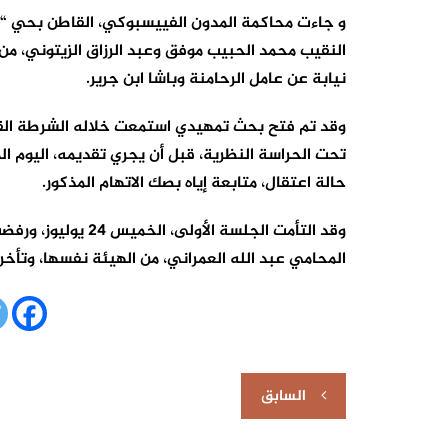
و جاءت محاكمة المدون الفييسبوكي، القاطن بحي “الم
النقيب محمد الحبيب موفق وعبد الرزاق الزيتوني، من
نيابة عن عامل الرحامنة وباشا ابن جرير.
تحت الحراسة النظرية، قبل أن يجري تقديمه، اليوم الم
حالة اعتقال، متابعة إياه بصك الاتهام المذكور.
وقد التأمت الجلسة ا
المحامي عبد الله العمراني، من الهيئة نفسها، وتأخرت
تصفّح
السابق
المقالات