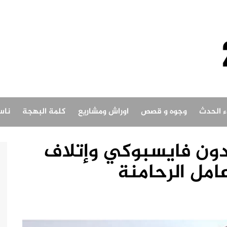
اء الحدث
وجوه و قصص
اوراش ومشاريع
كلمة البهجة
ناس
مدون فايسبوكي وإتلاف
مل الرحامنة