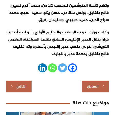
وتضم لائحة المترشحين للمنصب كلا من: محمد أكرم نسيج،
فاتح بلفايق، يونس منقادي، حسن يكو، سعيد الهيج، محمد
سراج الدين، حميد حبيبي، وسليمان رفيق.
وكانت وزارة التربية الوطنية والتعليم الأولي والرياضة أصدرت
قرارا بنقل المدير الإقليمي السابق بقلعة السراغنة، العلامي
القريشي، لتولي منصب مدير إقليمي بآسفي، وتم تكليف
فاتح بلفايق بمهمة مدير بالنيابة.
تصفّح
السابق
التالي
المقالات
مواضيع ذات صلة