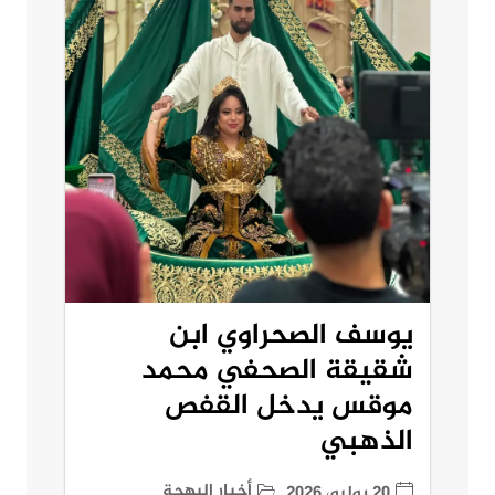
يوسف الصحراوي ابن
شقيقة الصحفي محمد
موقس يدخل القفص
الذهبي
أخبار البهجة
20 يوليو، 2026