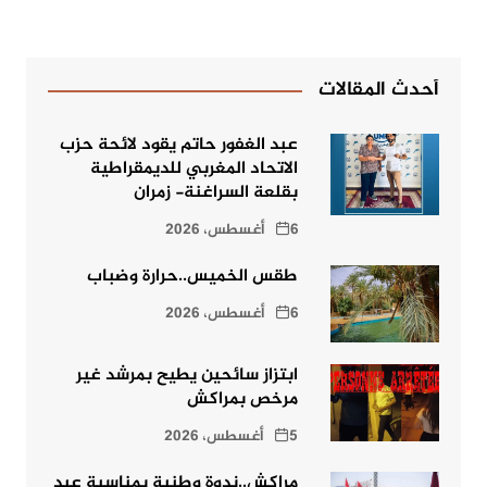
أحدث المقالات
عبد الغفور حاتم يقود لائحة حزب
الاتحاد المغربي للديمقراطية
بقلعة السراغنة- زمران
6 أغسطس، 2026
طقس الخميس..حرارة وضباب
6 أغسطس، 2026
ابتزاز سائحين يطيح بمرشد غير
مرخص بمراكش
5 أغسطس، 2026
مراكش..ندوة وطنية بمناسبة عيد