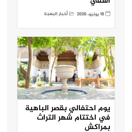
آسفي
أخبار البهجة
18 يونيو، 2026
يوم احتفالي بقصر الباهية
في اختتام شهر التراث
بمراكش