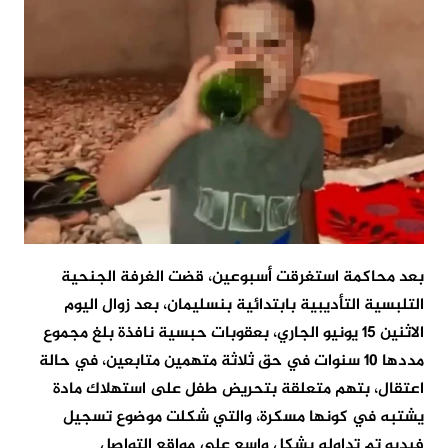
بعد محاكمة استغرقت أسبوعين، قضت الغرفة الجنحية
التلبسية التأديبية بابتدائية بنسليمان، بعد زوال اليوم
الاثنين 15 يونيو الجاري، بعقوبات حبسية نافذة بلغ مجموع
مددها 10 سنوات في حق ثلاثة متهمين متابعين، في حالة
اعتقال، بتهم متعلقة بتحريض طفل على استهلاك مادة
يشتبه في كونها مسكرة، والتي شكلت موضوع تسجيل
فيديو تم تداوله بشكل واسع على مواقع التواصل