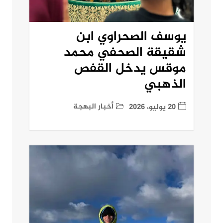
يوسف الصحراوي ابن
شقيقة الصحفي محمد
موقس يدخل القفص
الذهبي
أخبار البهجة
20 يوليو، 2026