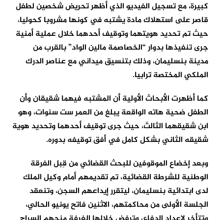
كبيرة، مع تسجيل الفيديو الذي أظهر تحريض شخصين لطفل
قاصر على استهلاك مادة يشتبه في كونها مشروبا كحوليا،
حيث تم تحديد هويتهما وتوقيف أحدهما خلال عملية أمنية
جرى تنفيذها بدوار “الخصاصمة مالين الواد” بالقرب من
مدينة بنسليمان، وذلك بتنسيق ميداني مع عناصر الدرك
الملكي المختصة ترابيا.
كما أظهرت الأبحاث الأولية أن المشتبه فيهما شقيقان وأن
الطفل ضحية هاته الواقعة يبلغ من العمر ست سنوات، وهو
ابن شقيقهما الثالث، حيث جرى توقيف أحدهما وتحديد هوية
شقيقه الثاني بشكل كامل في أفق توقيفه بدوره.
وبعد إخضاع الموقوفين للبحث القضائي من قِبل الفرقة
الوطنية للشرطة القضائية، تم تقديمهم أمام وكيل الملك
لدى ابتدائية بنسليمان، ليتقرر إيداعهم السجن، وتنعقد
الجلسة الأولى من محاكمتهم، الاثنين فاتح يونيو الحالي،
وتتأخر لإعداد الدفاع، وترفض خلالها الغرفة منحهم السراح