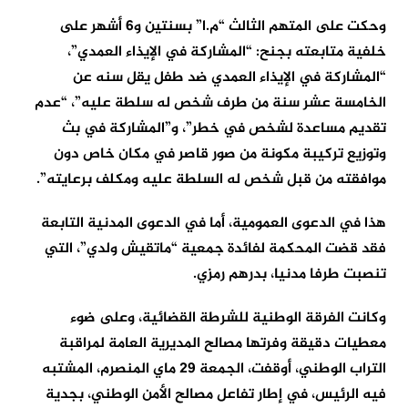
وحكت على المتهم الثالث “م.ا” بسنتين و6 أشهر على
خلفية متابعته بجنح: “المشاركة في الإيذاء العمدي”،
“المشاركة في الإيذاء العمدي ضد طفل يقل سنه عن
الخامسة عشر سنة من طرف شخص له سلطة عليه”، “عدم
تقديم مساعدة لشخص في خطر”، و”المشاركة في بث
وتوزيع تركيبة مكونة من صور قاصر في مكان خاص دون
موافقته من قبل شخص له السلطة عليه ومكلف برعايته”.
هذا في الدعوى العمومية، أما في الدعوى المدنية التابعة
فقد قضت المحكمة لفائدة جمعية “ماتقيش ولدي”، التي
تنصبت طرفا مدنيا، بدرهم رمزي.
وكانت الفرقة الوطنية للشرطة القضائية، وعلى ضوء
معطيات دقيقة وفرتها مصالح المديرية العامة لمراقبة
التراب الوطني، أوقفت، الجمعة 29 ماي المنصرم، المشتبه
فيه الرئيس، في إطار تفاعل مصالح الأمن الوطني، بجدية