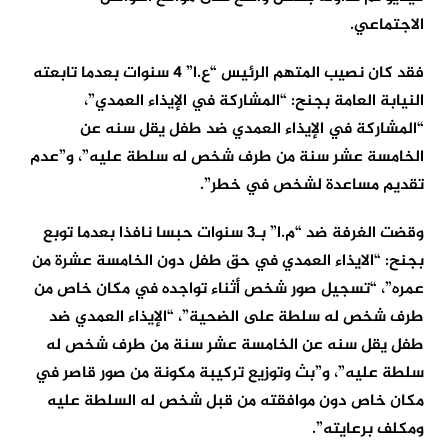
الاجتماعي.
فقد كان نصيب المتهم الرئيس “ع.ا” 4 سنوات بعدما تابعته
النيابة العامة بجنح: “المشاركة في الإيذاء العمدي”،
“المشاركة في الإيذاء العمدي ضد طفل يقل سنه عن
الخامسة عشر سنة من طرف شخص له سلطة عليه”، و”عدم
تقديم مساعدة لشخص في خطر”.
وقضت الغرفة ضد “م.ا” بـ3 سنوات حبسا نافذا بعدما توبع
بجنح: “الايذاء العمدي في حق طفل دون الخامسة عشرة من
عمره”، “تسجيل صور شخص أثناء تواجده في مكان خاص من
طرف شخص له سلطة على الضحية”، “الإيذاء العمدي ضد
طفل يقل سنه عن الخامسة عشر سنة من طرف شخص له
سلطة عليه”، و”بث وتوزيع تركيبة مكونة من صور قاصر في
مكان خاص دون موافقته من قبل شخص له السلطة عليه
ومكلف برعايته”.