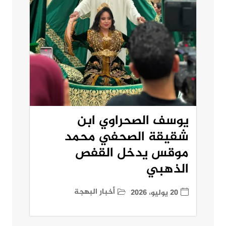
يوسف الصحراوي ابن
شقيقة الصحفي محمد
موقس يدخل القفص
الذهبي
أخبار البهجة
20 يوليو، 2026