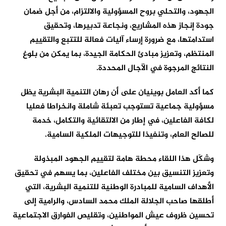
الجهود، والتحلي بروح المسؤولية والالتزام، من أجل ضمان
جودة إنجاز هذه المشاريع، ونجاعة تدبيرها، وتحقيق
استدامتها، مع ضرورة إرساء آليات فعالة للتتبع والتقييم
المنتظم، وتعزيز مبادئ الحكامة الجيدة، بما يمكن من بلوغ
النتائج المرجوة في الآجال المحددة.
كما أكد العامل بوينيان على أن رهان التنمية البشرية يظل
مسؤولية جماعية تستوجب تعبئة شاملة وانخراطا فعليا
لكافة الفاعلين، في إطار من الالتقائية والتكامل، خدمة
للصالح العام، وتنفيذا للتوجيهات الملكية السامية.
وشكّل هذا اللقاء محطة هامة لتقييم الجهود المبذولة
وتعزيز التنسيق بين مختلف الفاعلين، بما يسهم في تحقيق
الأهداف السامية للمبادرة الوطنية للتنمية البشرية، التي
أطلقها صاحب الجلالة الملك محمد السادس، والرامية إلى
تحسين ظروف عيش المواطنين، وتقليص الفوارق الاجتماعية